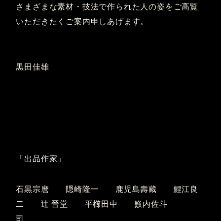
さまざまな素材・技法で作られた人の姿をご高覧
いただきたくご案内申しあげます。
黒田佳雄
「出品作家」
石黒宗麿 隠崎隆一 鹿児島壽藏 鯉江良
二 辻 晉堂 平櫛田中 籔内佐斗
司