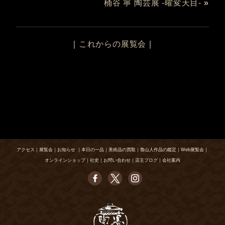
桶谷 寧 陶芸展 -曜変天目-
»
｜
これからの展覧会
｜
アクセス
｜
展覧会
｜
お知らせ
｜
本日の一品
｜
美術品の買取
｜
魯山人作品の鑑定
｜
Web展覧会
｜
オンラインショップ
｜
社史
｜
お問い合わせ
｜
店主ブログ
｜
会社案内