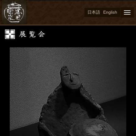
日本語
English
Togg
navi