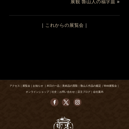
展観 魯山人の福字皿
»
｜
これからの展覧会
｜
アクセス
｜
展覧会
｜
お知らせ
｜
本日の一品
｜
美術品の買取
｜
魯山人作品の鑑定
｜
Web展覧会
｜
オンラインショップ
｜
社史
｜
お問い合わせ
｜
店主ブログ
｜
会社案内