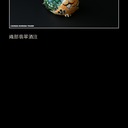
織部翡翠酒注