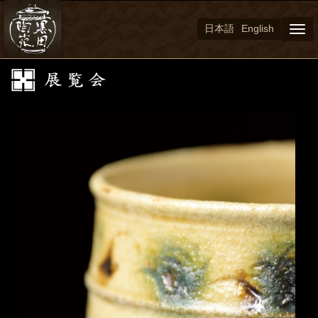
日本語
English
Togg
navi