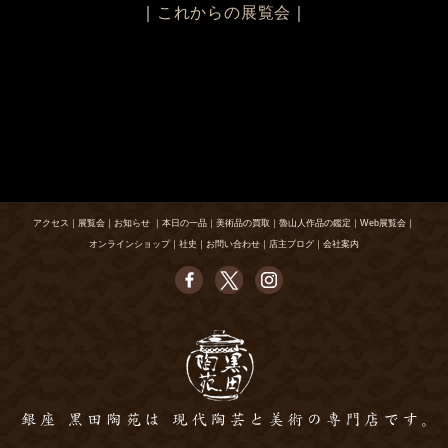
｜
これからの展覧会
｜
アクセス
｜
展覧会
｜
お知らせ
｜
本日の一品
｜
美術品の買取
｜
魯山人作品の鑑定
｜
Web展覧会
｜
オンラインショップ
｜
社史
｜
お問い合わせ
｜
店主ブログ
｜
会社案内