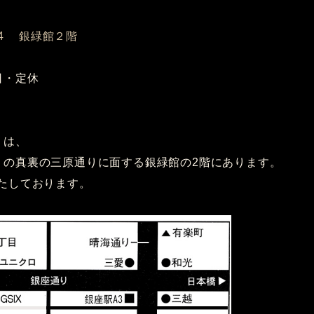
14 銀緑館２階
曜日・定休
 は、
IX] の真裏の三原通りに面する銀緑館の2階にあります。
たしております。