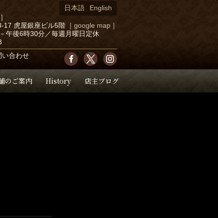
日本語
English
店］
-17 虎屋銀座ビル5階
｜
google map
｜
－午後6時30分／毎週月曜日定休
3
問い合わせ
舗のご案内
History
店主ブログ