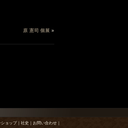
原 憲司 個展
»
ンショップ
｜
社史
｜
お問い合わせ
｜