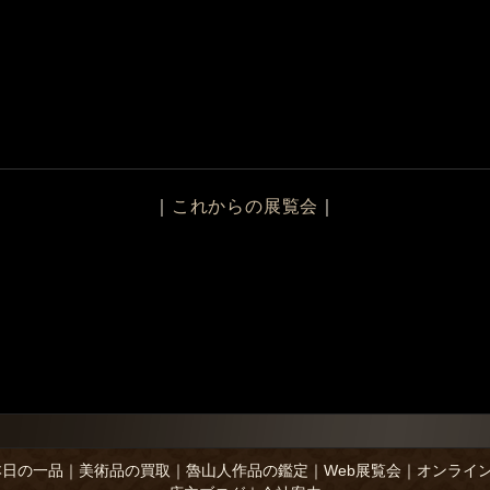
｜
これからの展覧会
｜
本日の一品
｜
美術品の買取
｜
魯山人作品の鑑定
｜
Web展覧会
｜
オンライ