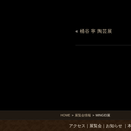
«
桶谷 寧 陶芸展
HOME
>
展覧会情報
>
MINGEI展
アクセス
｜
展覧会
｜
お知らせ
｜