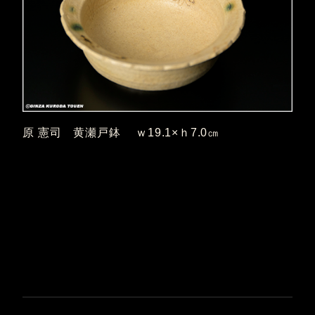
原 憲司 黄瀬戸鉢 ｗ19.1×ｈ7.0㎝