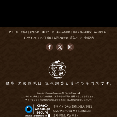
アクセス
｜
展覧会
｜
お知らせ
｜
本日の一品
｜
美術品の買取
｜
魯山人作品の鑑定
｜
Web展覧会
｜
オンラインショップ
｜
社史
｜
お問い合わせ
｜
店主ブログ
｜
会社案内
Copyright Kuroda-Touen,Inc.All Rights Reserved.
このサイトに掲載されている画像、文章等を許可無く使用することを禁じます。
サイトマップ
｜
特定商取引法に基づく表示
｜
個人情報の取扱いについて
本サイトでのお客様の個人情報は
GMOグローバルサインのSSLに
より保護しております。