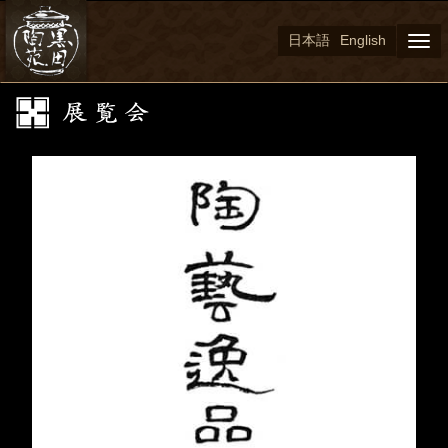
日本語
English
Togg
navi