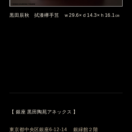
黒田辰秋 拭漆欅手筥 ｗ29.6×ｄ14.3×ｈ16.1㎝
【 銀座 黒田陶苑アネックス 】
東京都中央区銀座6-12-14 銀緑館２階