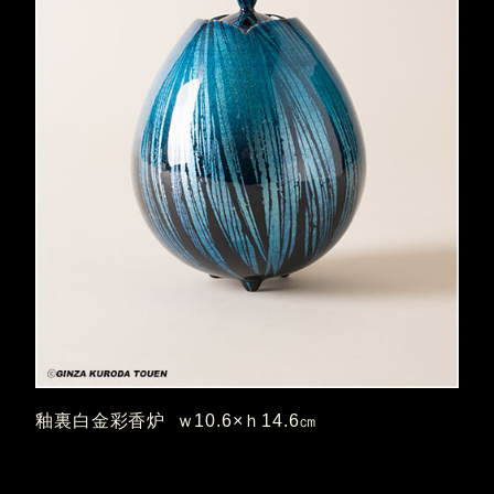
釉裏白金彩香炉 ｗ10.6×ｈ14.6㎝