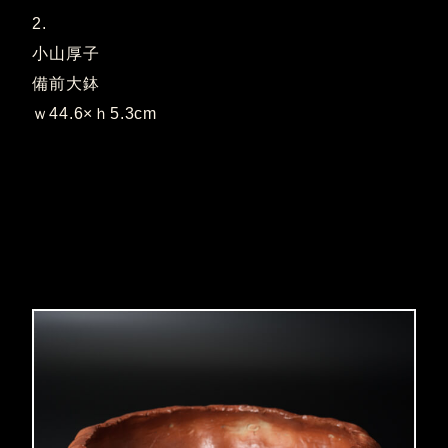
2.
小山厚子
備前大鉢
ｗ44.6×ｈ5.3cm