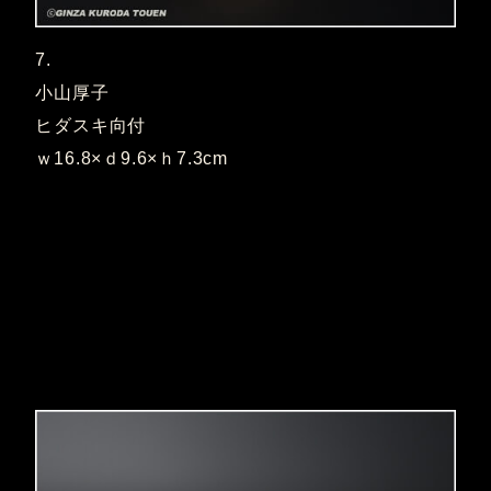
7.
小山厚子
ヒダスキ向付
ｗ16.8×ｄ9.6×ｈ7.3cm