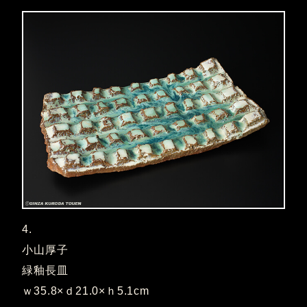
4.
小山厚子
緑釉長皿
ｗ35.8×ｄ21.0×ｈ5.1cm