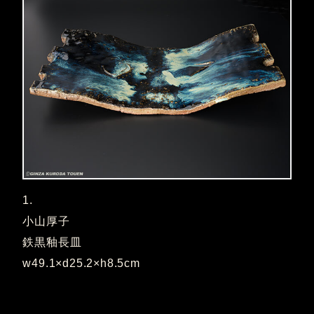
1.
小山厚子
鉄黒釉長皿
w49.1×d25.2×h8.5cm