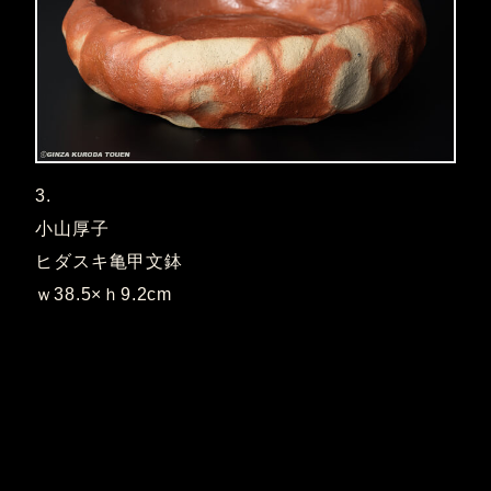
3.
小山厚子
ヒダスキ亀甲文鉢
ｗ38.5×ｈ9.2cm