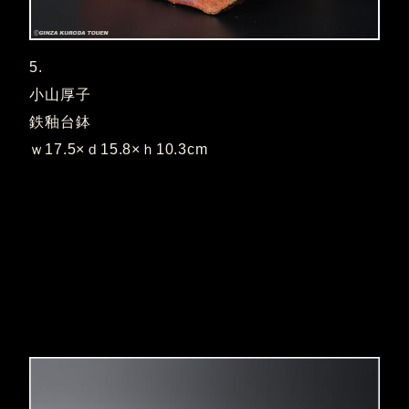
5.
小山厚子
鉄釉台鉢
ｗ17.5×ｄ15.8×ｈ10.3cm