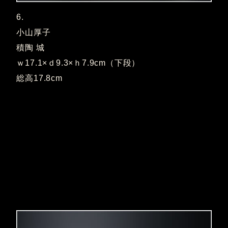
6.
小山厚子
積陶 城
ｗ17.1×ｄ9.3×ｈ7.9cm（下段）
総高17.8cm