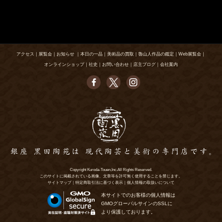
アクセス
｜
展覧会
｜
お知らせ
｜
本日の一品
｜
美術品の買取
｜
魯山人作品の鑑定
｜
Web展覧会
｜
オンラインショップ
｜
社史
｜
お問い合わせ
｜
店主ブログ
｜
会社案内
Copyright Kuroda-Touen,Inc.All Rights Reserved.
このサイトに掲載されている画像、文章等を許可無く使用することを禁じます。
サイトマップ
｜
特定商取引法に基づく表示
｜
個人情報の取扱いについて
本サイトでのお客様の個人情報は
GMOグローバルサインのSSLに
より保護しております。