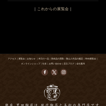
｜
これからの展覧会
｜
アクセス
｜
展覧会
｜
お知らせ
｜
本日の一品
｜
美術品の買取
｜
魯山人作品の鑑定
｜
Web展覧会
｜
オンラインショップ
｜
社史
｜
お問い合わせ
｜
店主ブログ
｜
会社案内