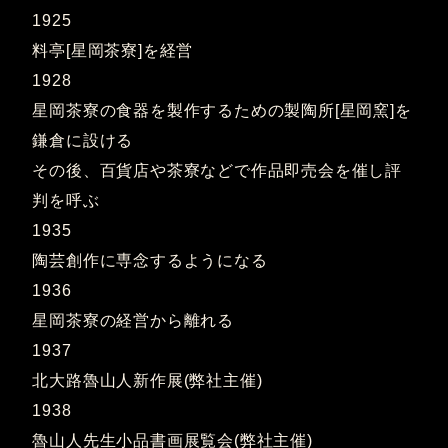
1925
料亭[星岡茶寮]を経営
1928
星岡茶寮の食器を製作するための製陶所[星岡窯]を
鎌倉に設ける
その後、百貨店や茶寮などで作品即売会を催し評
判を呼ぶ
1935
陶芸創作に専念するようになる
1936
星岡茶寮の経営から離れる
1937
北大路魯山人新作展(弊社主催)
1938
魯山人先生小品書画展覧会(弊社主催)