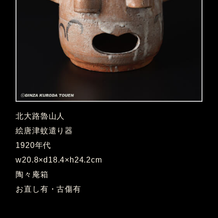
北大路魯山人
絵唐津蚊遣り器
1920年代
w20.8×d18.4×h24.2cm
陶々庵箱
お直し有・古傷有