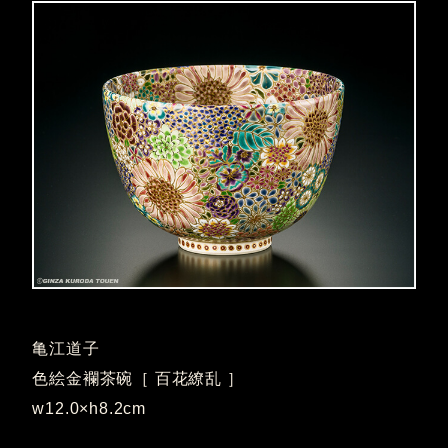
亀江道子
色絵金襴茶碗［ 百花繚乱 ］
w12.0×h8.2cm