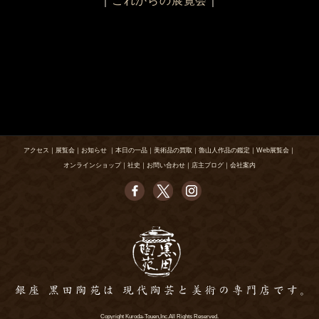
｜
これからの展覧会
｜
アクセス
｜
展覧会
｜
お知らせ
｜
本日の一品
｜
美術品の買取
｜
魯山人作品の鑑定
｜
Web展覧会
｜
オンラインショップ
｜
社史
｜
お問い合わせ
｜
店主ブログ
｜
会社案内
Copyright Kuroda-Touen,Inc.All Rights Reserved.