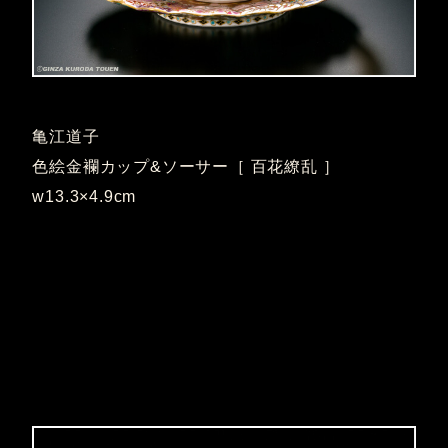
亀江道子
色絵金襴カップ&ソーサー［ 百花繚乱 ］
w13.3×4.9cm