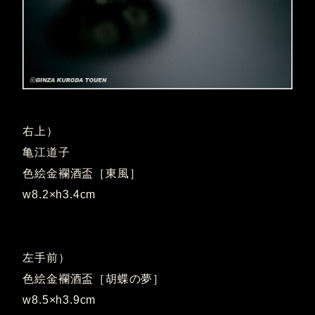
右上）
亀江道子
色絵金襴酒盃［東風］
w8.2×h3.4cm
左手前）
色絵金襴酒盃［胡蝶の夢］
w8.5×h3.9cm