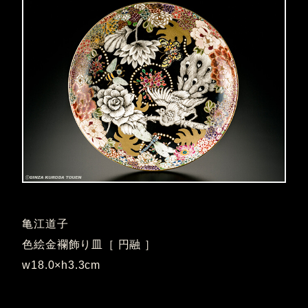
亀江道子
色絵金襴飾り皿［ 円融 ］
w18.0×h3.3cm