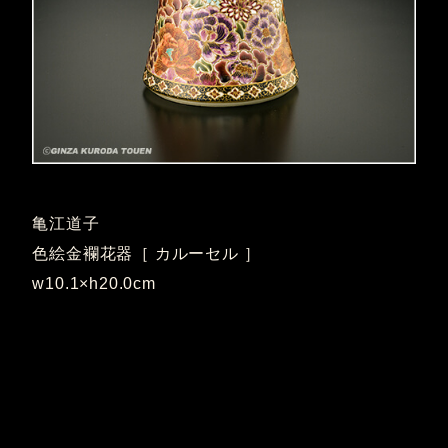
亀江道子
色絵金襴花器［ カルーセル ］
w10.1×h20.0cm