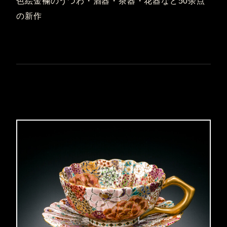
色絵金襴のうつわ・酒器・茶器・花器など50余点
の新作