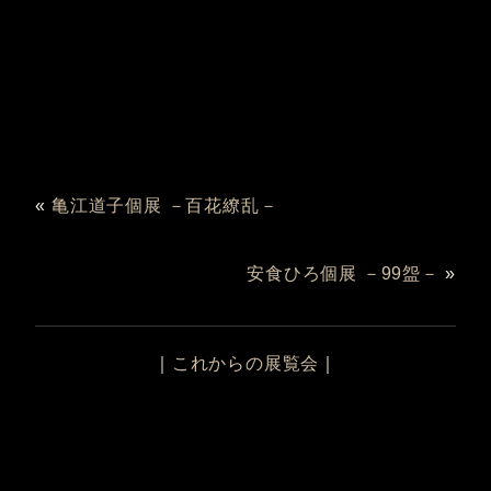
«
亀江道子個展 －百花繚乱－
安食ひろ個展 －99盌－
»
｜
これからの展覧会
｜