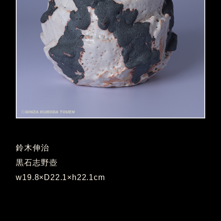
鈴木伸治
黒石志野壺
w19.8×D22.1×h22.1cm