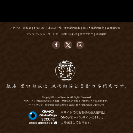
アクセス
｜
展覧会
｜
お知らせ
｜
本日の一品
｜
美術品の買取
｜
魯山人作品の鑑定
｜
Web展覧会
｜
オンラインショップ
｜
社史
｜
お問い合わせ
｜
店主ブログ
｜
会社案内
Copyright Kuroda-Touen,Inc.All Rights Reserved.
このサイトに掲載されている画像、文章等を許可無く使用することを禁じます。
サイトマップ
｜
特定商取引法に基づく表示
｜
個人情報の取扱いについて
本サイトでのお客様の個人情報は
GMOグローバルサインのSSLに
より保護しております。