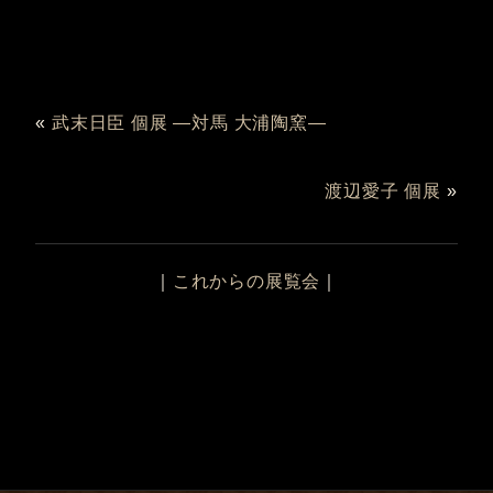
«
武末日臣 個展 ―対馬 大浦陶窯―
渡辺愛子 個展
»
｜
これからの展覧会
｜