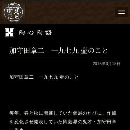
Togg
navi
加守田章二 一九七九 壷のこと
2015年3月15日
加守田章二 一九七九 壷のこと
毎年、春と秋に開催していた個展のたびに、作風
を変化させ発表していた陶芸界の鬼才・加守田章