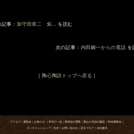
の記事：
加守田章二 炻...
を読む
次の記事：
内田鋼一からの電話
を
｜
陶心陶語トップへ戻る
｜
アクセス
｜
展覧会
｜
お知らせ
｜
本日の一品
｜
美術品の買取
｜
魯山人作品の鑑定
｜
Web展覧会
｜
オンラインショップ
｜
社史
｜
お問い合わせ
｜
店主ブログ
｜
会社案内