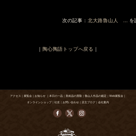
次の記事：
北大路魯山人 ...
を
｜
陶心陶語トップへ戻る
｜
アクセス
｜
展覧会
｜
お知らせ
｜
本日の一品
｜
美術品の買取
｜
魯山人作品の鑑定
｜
Web展覧会
｜
オンラインショップ
｜
社史
｜
お問い合わせ
｜
店主ブログ
｜
会社案内