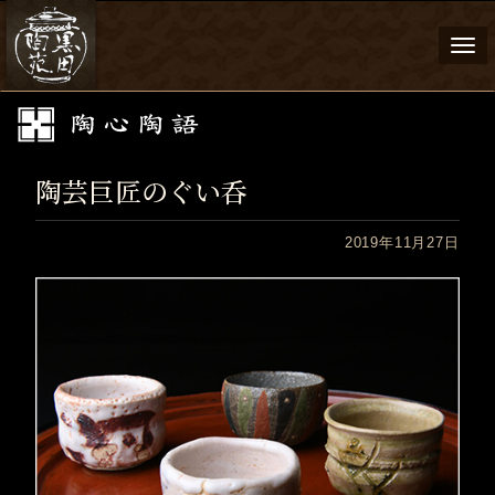
Togg
navi
陶芸巨匠のぐい呑
2019年11月27日