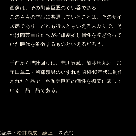
画像は、その陶芸巨匠のぐい呑である。
この４点の作品に共通していることは、そのサイ
ズ感であり、どれも特大ともいえる大ぶりで、そ
れは陶芸巨匠たちが群雄割拠し個性を凌ぎ合って
いた時代を象徴するものといえるだろう。
手前から時計回りに、荒川豊藏、加藤唐九郎・加
守田章二・岡部嶺男のいずれも昭和40年代に制作
された作品で、各陶芸巨匠の個性を顕著に表して
いる一品一品である。
の記事：
松井康成 練上...
を読む