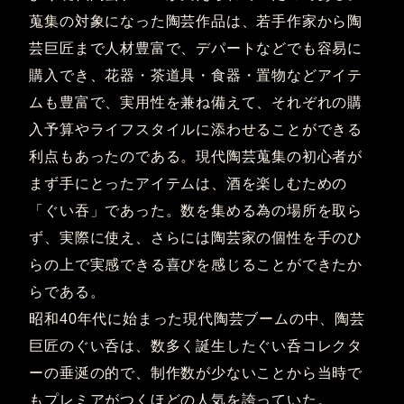
蒐集の対象になった陶芸作品は、若手作家から陶
芸巨匠まで人材豊富で、デパートなどでも容易に
購入でき、花器・茶道具・食器・置物などアイテ
ムも豊富で、実用性を兼ね備えて、それぞれの購
入予算やライフスタイルに添わせることができる
利点もあったのである。現代陶芸蒐集の初心者が
まず手にとったアイテムは、酒を楽しむための
「ぐい吞」であった。数を集める為の場所を取ら
ず、実際に使え、さらには陶芸家の個性を手のひ
らの上で実感できる喜びを感じることができたか
らである。
昭和40年代に始まった現代陶芸ブームの中、陶芸
巨匠のぐい呑は、数多く誕生したぐい呑コレクタ
ーの垂涎の的で、制作数が少ないことから当時で
もプレミアがつくほどの人気を誇っていた。