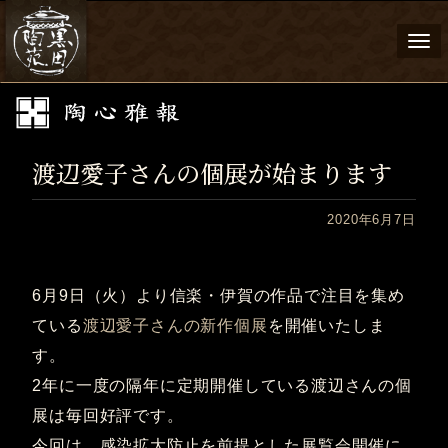
Togg
navi
渡辺愛子さんの個展が始まります
2020年6月7日
6月9日（火）より信楽・伊賀の作品で注目を集め
ている
渡辺愛子さんの新作個展
を開催いたしま
す。
2年に一度の隔年に定期開催している渡辺さんの個
展は毎回好評です。
今回は、感染拡大防止を前提とした展覧会開催に