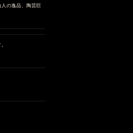
山人の逸品、陶芸巨
す。