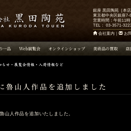
銀座 黒田陶苑［本
東京都中央区銀座7-8
営業時間：午前11時
TEL：
03-3571-322
会社案内
｜
お
の一品
Web展覧会
オンラインショップ
美術品の買取
店
に魯山人作品を追加しました
魯山人作品を追加いたしました。