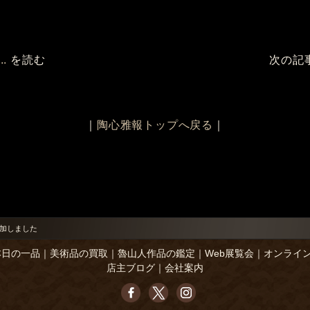
.
を読む
次の記
｜
陶心雅報トップへ戻る
｜
加しました
本日の一品
｜
美術品の買取
｜
魯山人作品の鑑定
｜
Web展覧会
｜
オンライ
店主ブログ
｜
会社案内