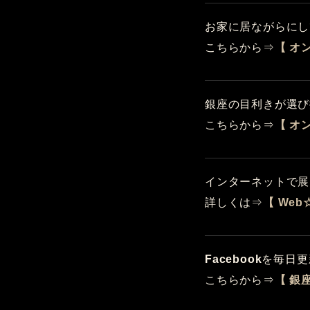
お家に居ながらにし
こちらから⇒
【 オ
銀座の目利きが選び
こちらから⇒
【 オ
インターネットで展
詳しくは⇒
【 Web
Facebook
を毎日更
こちらから⇒
【 銀