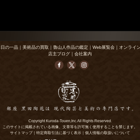
本日の一品
｜
美術品の買取
｜
魯山人作品の鑑定
｜
Web展覧会
｜
オンライ
店主ブログ
｜
会社案内
Copyright Kuroda-Touen,Inc.All Rights Reserved.
このサイトに掲載されている画像、文章等を許可無く使用することを禁じます。
サイトマップ
｜
特定商取引法に基づく表示
｜
個人情報の取扱いについて