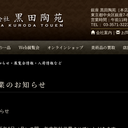
銀座 黒田陶苑［本
東京都中央区銀座7-8
営業時間：午前11時
TEL：
03-3571-322
会社案内
｜
お
の一品
Web展覧会
オンラインショップ
美術品の買取
店
業のお知らせ
らせ