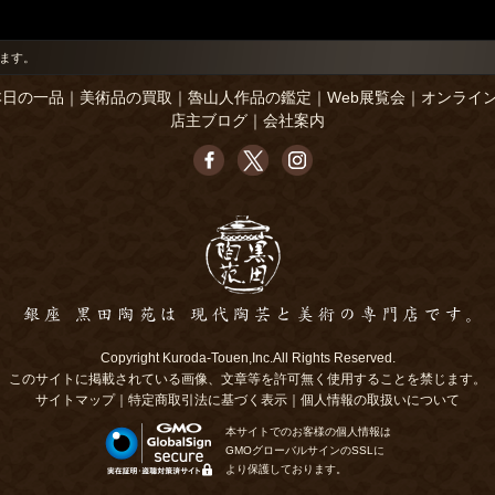
ます。
本日の一品
｜
美術品の買取
｜
魯山人作品の鑑定
｜
Web展覧会
｜
オンライ
店主ブログ
｜
会社案内
Copyright Kuroda-Touen,Inc.All Rights Reserved.
このサイトに掲載されている画像、文章等を許可無く使用することを禁じます。
サイトマップ
｜
特定商取引法に基づく表示
｜
個人情報の取扱いについて
本サイトでのお客様の個人情報は
GMOグローバルサインのSSLに
より保護しております。