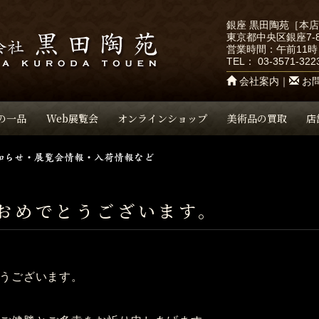
銀座 黒田陶苑［本
東京都中央区銀座7-8
営業時間：午前11時
TEL：
03-3571-322
会社案内
｜
お
の一品
Web展覧会
オンラインショップ
美術品の買取
店
おめでとうございます。
うございます。