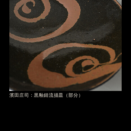
濱田庄司：黒釉錆流描皿（部分）