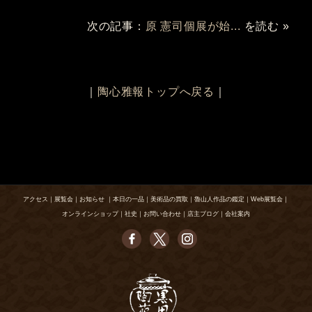
次の記事：
原 憲司個展が始...
を読む »
｜
陶心雅報トップへ戻る
｜
アクセス
｜
展覧会
｜
お知らせ
｜
本日の一品
｜
美術品の買取
｜
魯山人作品の鑑定
｜
Web展覧会
｜
オンラインショップ
｜
社史
｜
お問い合わせ
｜
店主ブログ
｜
会社案内