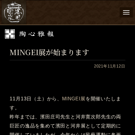
Togg
navi
MINGEI展が始まります
2021年11月12日
11月13日（土）から、
MINGEI展
を開催いたしま
す。
昨年までは、濱田庄司先生と河井寛次郎先生の両
巨匠の逸品を集めて濱田と河井展として定期的に
開催していましたが、今年からは民藝運動に参画