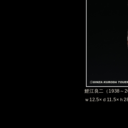
鯉江良二（1938～
ｗ12.5×ｄ11.5×ｈ