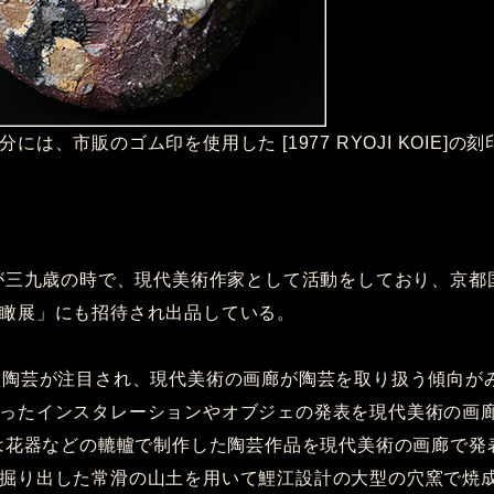
には、市販のゴム印を使用した [1977 RYOJI KOIE]の
生が三九歳の時で、現代美術作家として活動をしており、京都
瞰展」にも招待され出品している。
は陶芸が注目され、現代美術の画廊が陶芸を取り扱う傾向が
ったインスタレーションやオブジェの発表を現代美術の画
降は花器などの轆轤で制作した陶芸作品を現代美術の画廊で発
掘り出した常滑の山土を用いて鯉江設計の大型の穴窯で焼