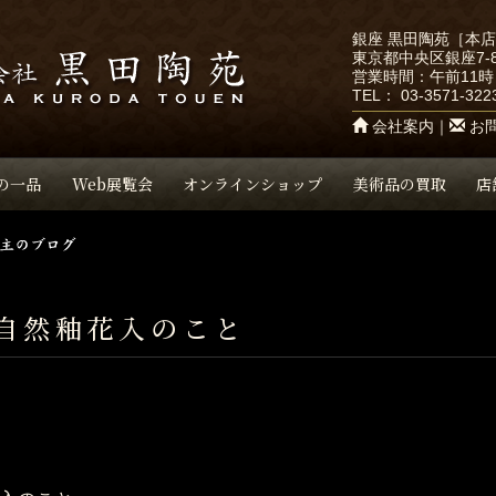
銀座 黒田陶苑［本
東京都中央区銀座7-8
営業時間：午前11時
TEL：
03-3571-322
会社案内
｜
お
の一品
Web展覧会
オンラインショップ
美術品の買取
店
自然釉花入のこと