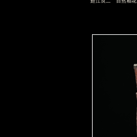
鯉江良二 自然釉花