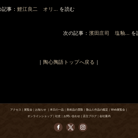
の記事：
鯉江良二 オリ...
を読む
次の記事：
濱田庄司 塩釉...
を
｜
陶心陶語トップへ戻る
｜
アクセス
｜
展覧会
｜
お知らせ
｜
本日の一品
｜
美術品の買取
｜
魯山人作品の鑑定
｜
Web展覧会
｜
オンラインショップ
｜
社史
｜
お問い合わせ
｜
店主ブログ
｜
会社案内