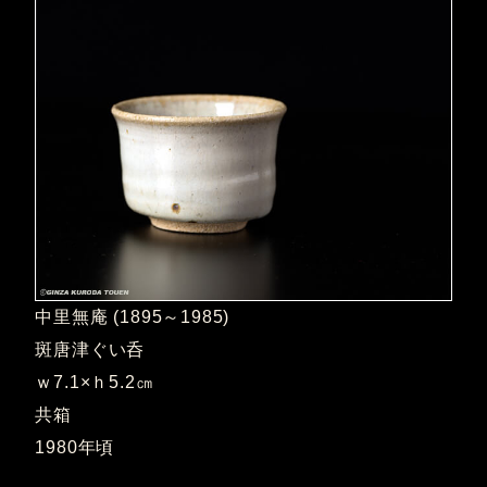
中里無庵 (1895～1985)
斑唐津ぐい呑
ｗ7.1×ｈ5.2㎝
共箱
1980年頃