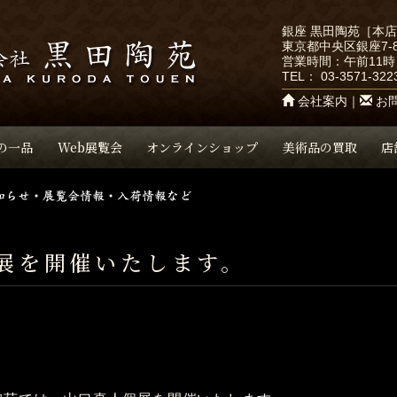
銀座 黒田陶苑［本
東京都中央区銀座7-8
営業時間：午前11時
TEL：
03-3571-322
会社案内
｜
お
の一品
Web展覧会
オンラインショップ
美術品の買取
店
展を開催いたします。