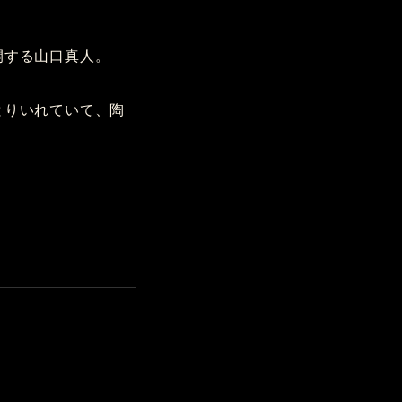
開する山口真人。
とりいれていて、陶
点