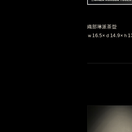
織部琳派茶盌
ｗ16.5×ｄ14.9×ｈ1