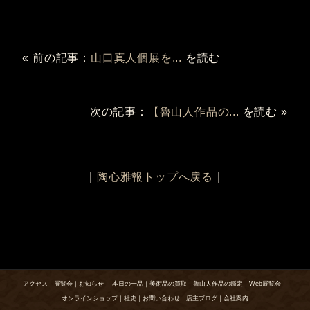
« 前の記事：
山口真人個展を...
を読む
次の記事：
【魯山人作品の...
を読む »
｜
陶心雅報トップへ戻る
｜
アクセス
｜
展覧会
｜
お知らせ
｜
本日の一品
｜
美術品の買取
｜
魯山人作品の鑑定
｜
Web展覧会
｜
オンラインショップ
｜
社史
｜
お問い合わせ
｜
店主ブログ
｜
会社案内