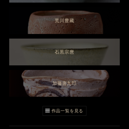
荒川豊藏
石黒宗麿
加藤唐九郎
作品一覧を見る