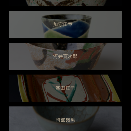
加守田章二
河井寛次郎
濱田庄司
岡部嶺男