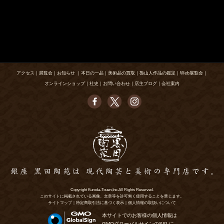
アクセス
｜
展覧会
｜
お知らせ
｜
本日の一品
｜
美術品の買取
｜
魯山人作品の鑑定
｜
Web展覧会
｜
オンラインショップ
｜
社史
｜
お問い合わせ
｜
店主ブログ
｜
会社案内
Copyright Kuroda-Touen,Inc.All Rights Reserved.
このサイトに掲載されている画像、文章等を許可無く使用することを禁じます。
サイトマップ
｜
特定商取引法に基づく表示
｜
個人情報の取扱いについて
本サイトでのお客様の個人情報は
GMOグローバルサインのSSLに