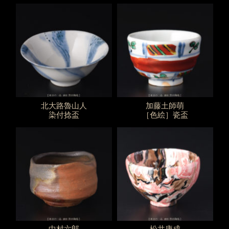
北大路魯山人
加藤土師萌
染付捻盃
［色絵］瓷盃
中村六郎
松井康成