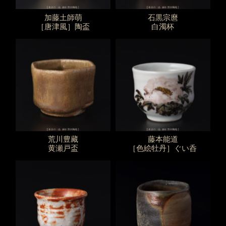
加藤土師萌
石黒宗麿
［唐津風］陶盃
白濁杯
荒川豊藏
藤本能道
黄瀬戸盃
［色絵牡丹］ぐい呑