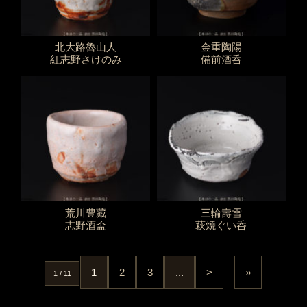
北大路魯山人
金重陶陽
紅志野さけのみ
備前酒呑
荒川豊藏
三輪壽雪
志野酒盃
萩焼ぐい呑
1
2
3
...
>
»
1 / 11