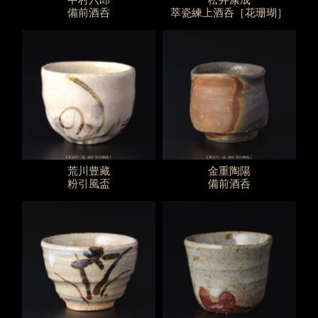
備前酒呑
萃瓷練上酒呑［花珊瑚］
荒川豊藏
金重陶陽
粉引風盃
備前酒呑