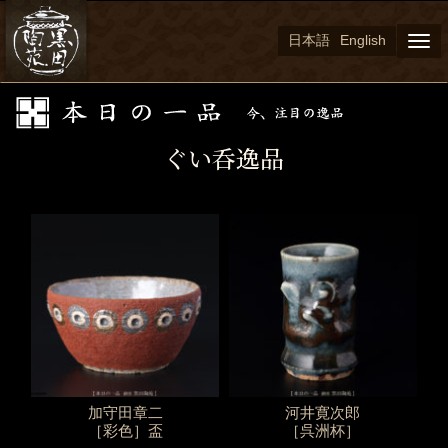
日本語
English
Togg
navi
ぐい呑逸品
加守田章二
河井寛次郎
［彩色］盃
［呉洲杯］