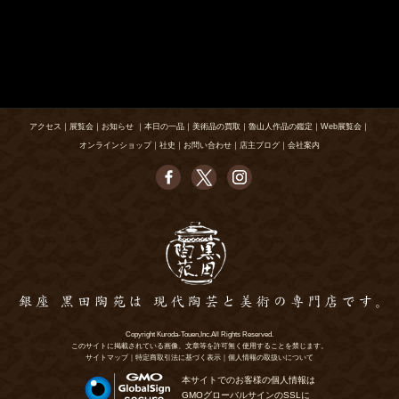
アクセス
｜
展覧会
｜
お知らせ
｜
本日の一品
｜
美術品の買取
｜
魯山人作品の鑑定
｜
Web展覧会
｜
オンラインショップ
｜
社史
｜
お問い合わせ
｜
店主ブログ
｜
会社案内
Copyright Kuroda-Touen,Inc.All Rights Reserved.
このサイトに掲載されている画像、文章等を許可無く使用することを禁じます。
サイトマップ
｜
特定商取引法に基づく表示
｜
個人情報の取扱いについて
本サイトでのお客様の個人情報は
GMOグローバルサインのSSLに