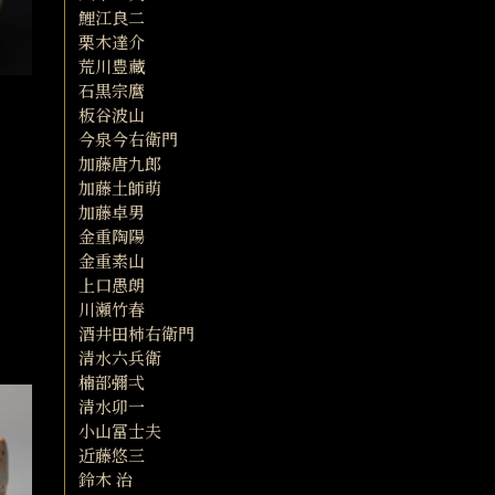
鯉江良二
栗木達介
荒川豊藏
石黒宗麿
板谷波山
今泉今右衛門
加藤唐九郎
加藤土師萌
加藤卓男
金重陶陽
金重素山
上口愚朗
川瀬竹春
酒井田柿右衛門
清水六兵衛
楠部彌弌
清水卯一
小山冨士夫
近藤悠三
鈴木 治