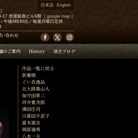
日本語
English
店］
-17 虎屋銀座ビル5階
｜
google map
｜
－午後6時30分／毎週月曜日定休
3
問い合わせ
舗のご案内
History
店主ブログ
作品一覧に戻る
新着順
ぐい呑逸品
北大路魯山人
加守田章二
河井寛次郎
濱田庄司
川喜田半泥子
富本憲吉
岡部嶺男
八木一夫