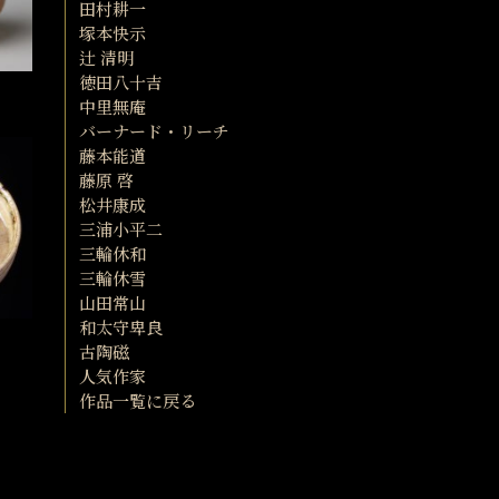
田村耕一
塚本快示
辻 清明
徳田八十吉
中里無庵
バーナード・リーチ
藤本能道
藤原 啓
松井康成
三浦小平二
三輪休和
三輪休雪
山田常山
和太守卑良
古陶磁
人気作家
作品一覧に戻る