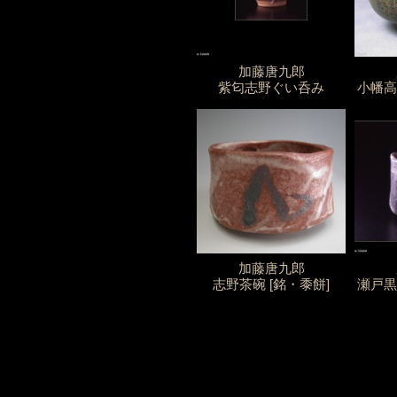
加藤唐九郎
紫匂志野ぐい呑み
小幡高
加藤唐九郎
志野茶碗 [銘・黍餅]
瀬戸黒