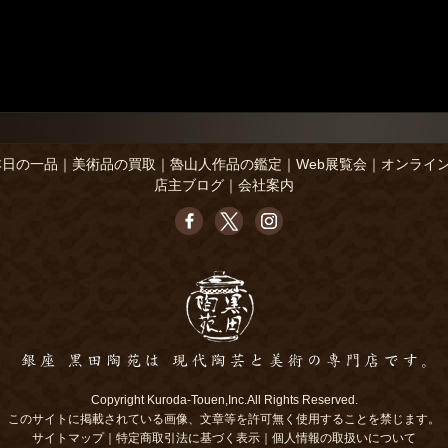
本日の一品
｜
美術品の買取
｜
魯山人作品の鑑定
｜
Web展覧会
｜
オンライ
店主ブログ
｜
会社案内
Copyright Kuroda-Touen,Inc.All Rights Reserved.
このサイトに掲載されている画像、文章等を許可無く使用することを禁じます。
サイトマップ
｜
特定商取引法に基づく表示
｜
個人情報の取扱いについて