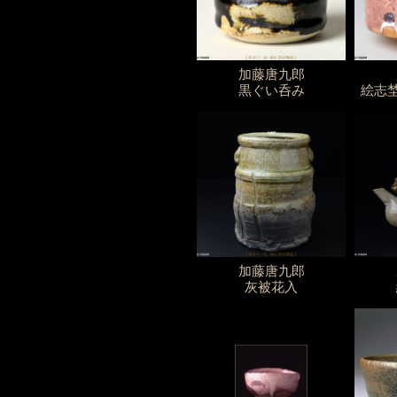
加藤唐九郎
黒ぐい呑み
絵志埜
加藤唐九郎
灰被花入