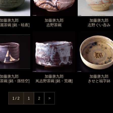
加藤唐九郎
加藤唐九郎
加藤唐九郎
麗茶碗 [銘・暁夜]
志野茶碗
志野ぐい呑み
加藤唐九郎
加藤唐九郎
加藤唐九郎
茶碗 [銘・孫悟空]
鼡志野茶碗 [銘・荒磯]
きせと福字鉢
1 / 2
1
2
>