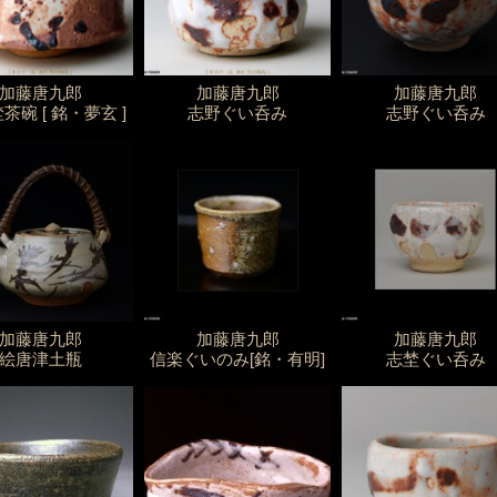
加藤唐九郎
加藤唐九郎
加藤唐九郎
茶碗 [ 銘・夢玄 ]
志野ぐい呑み
志野ぐい呑み
加藤唐九郎
加藤唐九郎
加藤唐九郎
絵唐津土瓶
信楽ぐいのみ[銘・有明]
志埜ぐい呑み