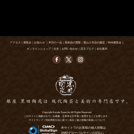
アクセス
｜
展覧会
｜
お知らせ
｜
本日の一品
｜
美術品の買取
｜
魯山人作品の鑑定
｜
Web展覧会
｜
オンラインショップ
｜
社史
｜
お問い合わせ
｜
店主ブログ
｜
会社案内
Copyright Kuroda-Touen,Inc.All Rights Reserved.
このサイトに掲載されている画像、文章等を許可無く使用することを禁じます。
サイトマップ
｜
特定商取引法に基づく表示
｜
個人情報の取扱いについて
本サイトでのお客様の個人情報は
GMOグローバルサインのSSLに