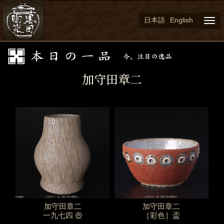
日本語
English
Togg
navi
加守田章二
加守田章二
加守田章二
一九七四 壺
［彩色］盃