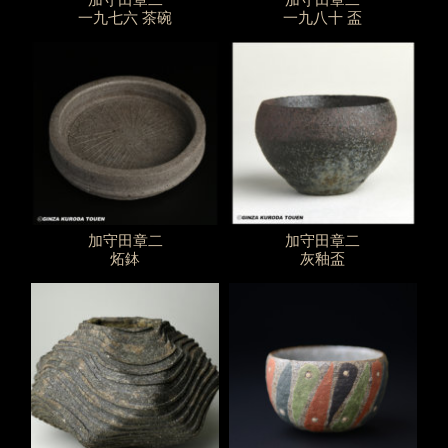
一九七六 茶碗
一九八十 盃
加守田章二
加守田章二
炻鉢
灰釉盃