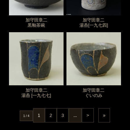
加守田章二
加守田章二
黒釉茶碗
湯呑[一九七四]
加守田章二
加守田章二
湯呑 [一九七七]
ぐいのみ
1
2
3
...
>
»
1 / 4