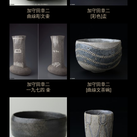
加守田章二
加守田章二
曲線彫文壷
[彩色]盃
加守田章二
加守田章二
一九七四 壷
[曲線文茶碗]