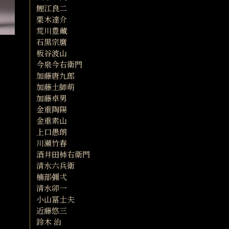
鯉江良二
栗木達介
荒川豊藏
石黒宗麿
板谷波山
今泉今右衛門
加藤唐九郎
加藤土師萌
加藤卓男
金重陶陽
金重素山
上口愚朗
川瀬竹春
酒井田柿右衛門
清水六兵衛
楠部彌弌
清水卯一
小山冨士夫
近藤悠三
鈴木 治