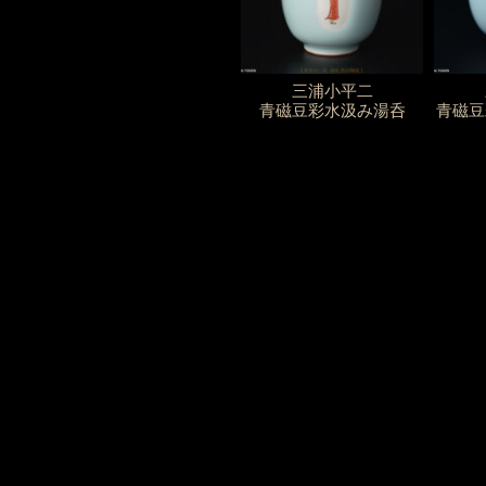
三浦小平二
青磁豆彩水汲み湯呑
青磁豆