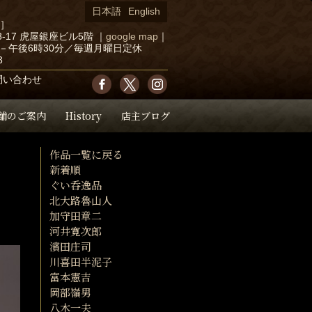
日本語
English
店］
-17 虎屋銀座ビル5階
｜
google map
｜
－午後6時30分／毎週月曜日定休
3
問い合わせ
舗のご案内
History
店主ブログ
作品一覧に戻る
新着順
ぐい呑逸品
北大路魯山人
加守田章二
河井寛次郎
濱田庄司
川喜田半泥子
富本憲吉
岡部嶺男
八木一夫