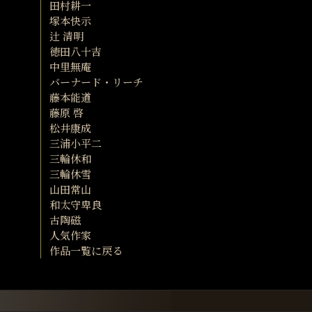
田村耕一
塚本快示
辻 清明
徳田八十吉
中里無庵
バーナード・リーチ
藤本能道
藤原 啓
松井康成
三浦小平二
三輪休和
三輪休雪
山田常山
和太守卑良
古陶磁
人気作家
作品一覧に戻る