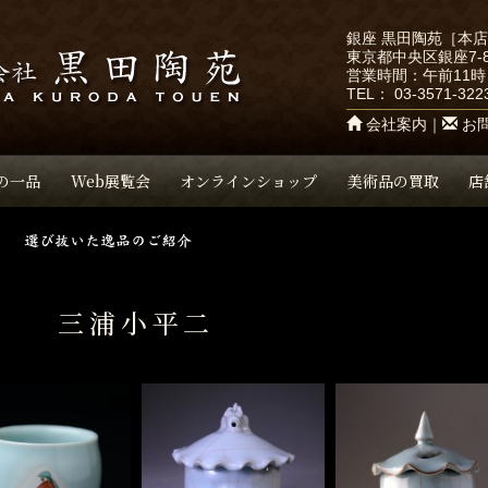
銀座 黒田陶苑［本
東京都中央区銀座7-8
営業時間：午前11時
TEL：
03-3571-322
会社案内
｜
お
の一品
Web展覧会
オンラインショップ
美術品の買取
店
三浦小平二