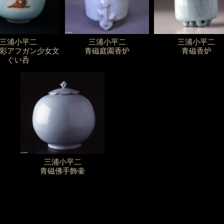
三浦小平二
三浦小平二
三浦小平二
彩アフガン少女文
青磁庭園香炉
青磁香炉
ぐい呑
三浦小平二
青磁佛手飾壷