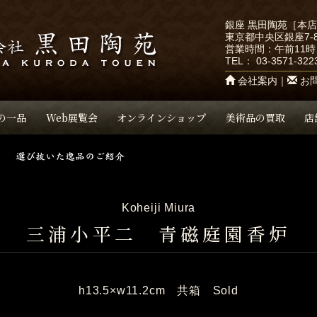
銀座 黒田陶苑［本
東京都中央区銀座7-8
営業時間：午前11時
TEL：
03-3571-322
会社案内
｜
お
の一品
Web展覧会
オンラインショップ
美術品の買取
店
Koheiji Miura
三浦小平二 青磁庭園香炉
h13.5×w11.2cm 共箱 Sold