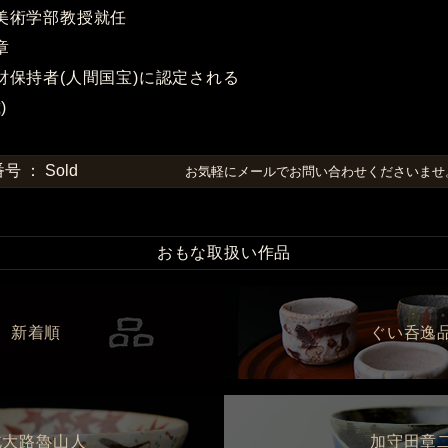
学美術学部教授就任
章
化財保持者(人間国宝)に認定される
)
 ： Sold
お気軽にメールでお問い合わせくださいま
おもな取扱い作品
新着順
ぐい呑逸
北大路魯山人
加守田章