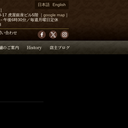
日本語
English
店］
-17 虎屋銀座ビル5階
｜
google map
｜
－午後6時30分／毎週月曜日定休
3
問い合わせ
舗のご案内
History
店主ブログ