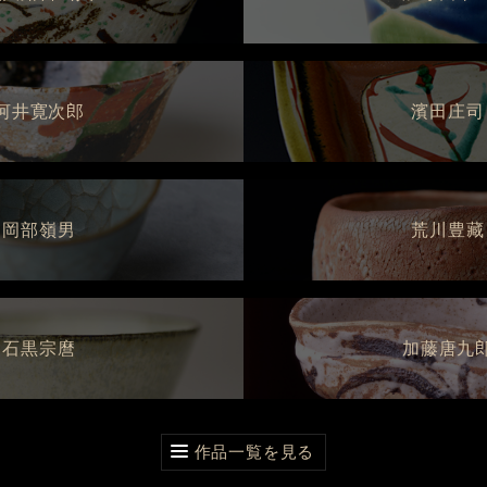
河井寛次郎
濱田庄司
岡部嶺男
荒川豊藏
石黒宗麿
加藤唐九
作品一覧を見る