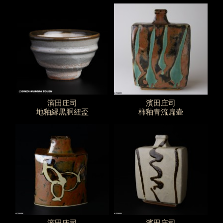
濱田庄司
濱田庄司
地釉縁黒胴紐盃
柿釉青流扁壷
濱田庄司
濱田庄司