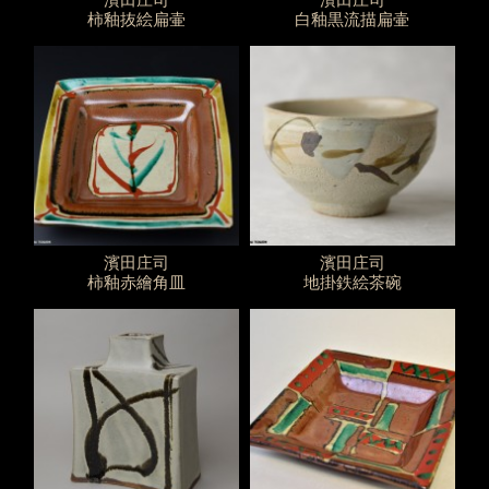
柿釉抜絵扁壷
白釉黒流描扁壷
濱田庄司
濱田庄司
柿釉赤繪角皿
地掛鉄絵茶碗