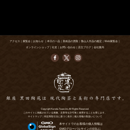
アクセス
｜
展覧会
｜
お知らせ
｜
本日の一品
｜
美術品の買取
｜
魯山人作品の鑑定
｜
Web展覧会
｜
オンラインショップ
｜
社史
｜
お問い合わせ
｜
店主ブログ
｜
会社案内
Copyright Kuroda-Touen,Inc.All Rights Reserved.
このサイトに掲載されている画像、文章等を許可無く使用することを禁じます。
サイトマップ
｜
特定商取引法に基づく表示
｜
個人情報の取扱いについて
本サイトでのお客様の個人情報は
GMOグローバルサインのSSLに