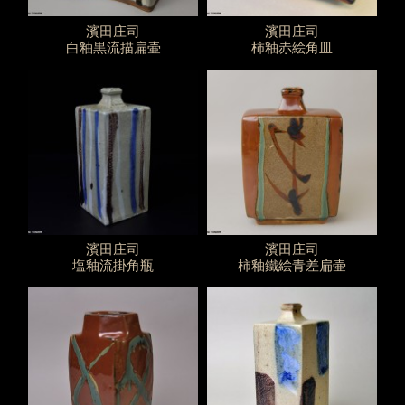
濱田庄司
濱田庄司
白釉黒流描扁壷
柿釉赤絵角皿
濱田庄司
濱田庄司
塩釉流掛角瓶
柿釉鐵絵青差扁壷