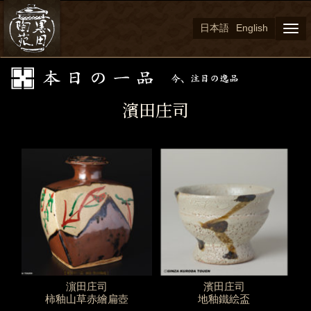
日本語
English
Togg
navi
濱田庄司
濵田庄司
濱田庄司
柿釉山草赤繪扁壺
地釉鐵絵盃