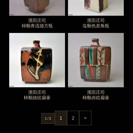
濱田庄司
濱田庄司
柿釉青流描方瓶
塩釉色差角瓶
濱田庄司
濱田庄司
柿釉抜絵扁壷
柿釉赤絵扁壷
1
2
>
1 / 2