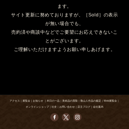
ます。
サイト更新に努めておりますが、［Sold］の表示
が無い場合でも、
売約済や商談中などでご要望にお応えできないこ
とがございます。
ご理解いただけますようお願い申しあげます。
アクセス
｜
展覧会
｜
お知らせ
｜
本日の一品
｜
美術品の買取
｜
魯山人作品の鑑定
｜
Web展覧会
｜
オンラインショップ
｜
社史
｜
お問い合わせ
｜
店主ブログ
｜
会社案内