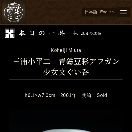
日本語
English
Togg
navi
Koheiji Miura
三浦小平二 青磁豆彩アフガン
少女文ぐい呑
h6.1×w7.0cm 2001年 共箱 Sold