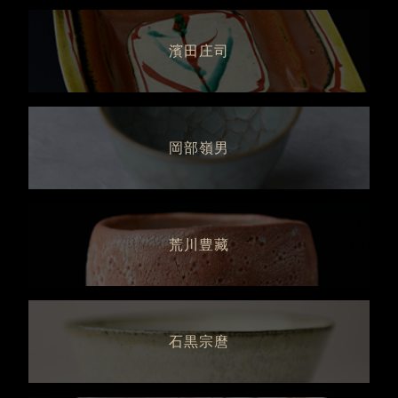
濱田庄司
岡部嶺男
荒川豊藏
石黒宗麿