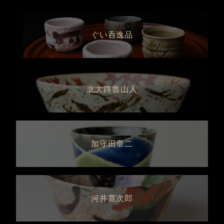
ぐい呑逸品
北大路魯山人
加守田章二
河井寛次郎