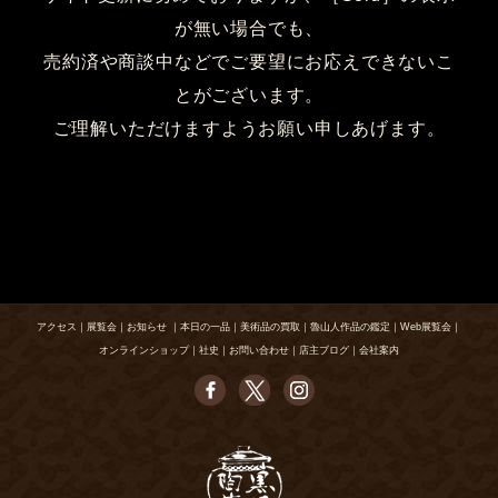
が無い場合でも、
売約済や商談中などでご要望にお応えできないこ
とがございます。
ご理解いただけますようお願い申しあげます。
アクセス
｜
展覧会
｜
お知らせ
｜
本日の一品
｜
美術品の買取
｜
魯山人作品の鑑定
｜
Web展覧会
｜
オンラインショップ
｜
社史
｜
お問い合わせ
｜
店主ブログ
｜
会社案内