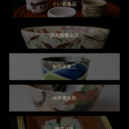
ぐい呑逸品
北大路魯山人
加守田章二
河井寛次郎