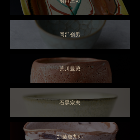
濱田庄司
岡部嶺男
荒川豊藏
石黒宗麿
加藤唐九郎