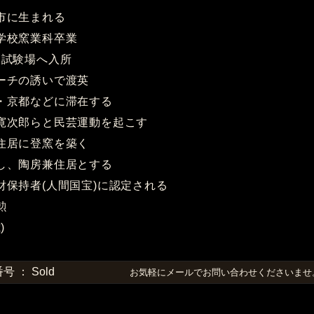
崎市に生まれる
業学校窯業科卒業
験場へ入所
リーチの誘いで渡英
縄・京都などに滞在する
井寛次郎らと民芸運動を起こす
の住居に登窯を築く
築し、陶房兼住居とする
化財保持者(人間国宝)に認定される
勲
)
 ： Sold
お気軽にメールでお問い合わせくださいま