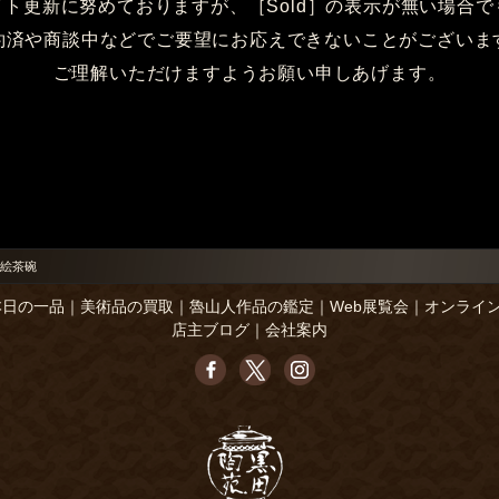
イト更新に努めておりますが、［Sold］の表示が無い場合で
約済や商談中などでご要望にお応えできないことがございま
ご理解いただけますようお願い申しあげます。
絵茶碗
本日の一品
｜
美術品の買取
｜
魯山人作品の鑑定
｜
Web展覧会
｜
オンライ
店主ブログ
｜
会社案内