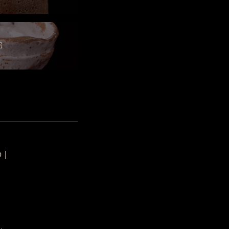
郎
p
｜