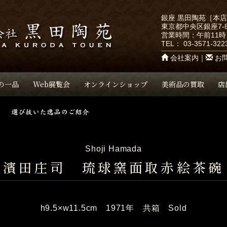
銀座 黒田陶苑［本
東京都中央区銀座7-8
営業時間：午前11時
TEL：
03-3571-322
会社案内
｜
お
の一品
Web展覧会
オンラインショップ
美術品の買取
店
Shoji Hamada
濱田庄司 琉球窯面取赤絵茶碗
h9.5×w11.5cm 1971年 共箱 Sold