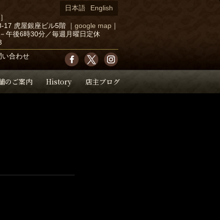
日本語
English
店］
-17 虎屋銀座ビル5階
｜
google map
｜
－午後6時30分／毎週月曜日定休
3
問い合わせ
舗のご案内
History
店主ブログ