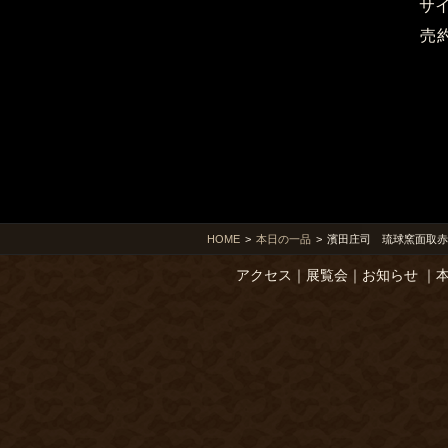
サ
売
HOME
>
本日の一品
>
濱田庄司 琉球窯面取赤
アクセス
｜
展覧会
｜
お知らせ
｜