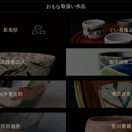
おもな取扱い作品
新着順
ぐい呑逸
北大路魯山人
加守田章
河井寛次郎
濱田庄司
岡部嶺男
荒川豊藏