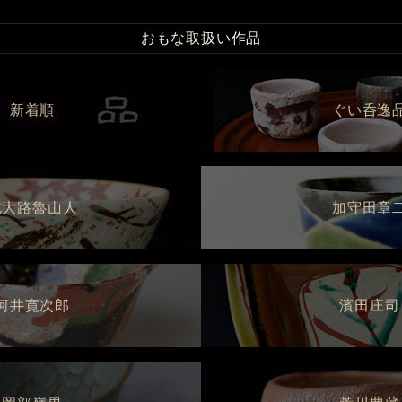
おもな取扱い作品
新着順
ぐい呑逸
北大路魯山人
加守田章
河井寛次郎
濱田庄司