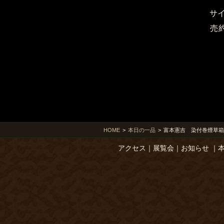
サ
売
HOME
>
本日の一品
>
富本憲吉 染付巻煙草箱
アクセス
｜
展覧会
｜
お知らせ
｜