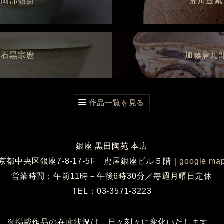
岡部嶺男
荒川豊藏
石黒宗麿
加藤唐九
作品一覧を見る
銀座 黒田陶苑 本店
京都中央区銀座7-8-17-5F 虎屋銀座ビル５階
｜
google ma
営業時間：午前11時－午後6時30分／毎週月曜日定休
TEL：03-3571-3223
※掲載作品の在庫状況は、日々刻々に変化いたします。