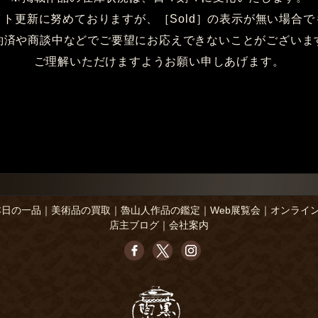
イト更新に努めておりますが、［Sold］の表示が無い場合で
約済や商談中などでご要望にお応えできないことがございま
ご理解いただけますようお願い申しあげます。
本日の一品
｜
美術品の買取
｜
魯山人作品の鑑定
｜
Web展覧会
｜
オンライ
店主ブログ
｜
会社案内