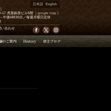
日本語
English
店］
-17 虎屋銀座ビル5階
｜
google map
｜
－午後6時30分／毎週月曜日定休
3
問い合わせ
舗のご案内
History
店主ブログ