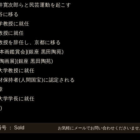
河井寛次郎らと民芸運動を起こす
師谷に移る
大学教授に就任
校教授に就任
校教授を辞任し、京都に移る
日本画鑑賞会](銀座 黒田陶苑)
品陶画展](銀座 黒田陶苑)
術大学教授に就任
化財保持者(人間国宝)に認定される
章
術大学学長に就任
)
 ： Sold
お気軽にメールでお問い合わせくださいま