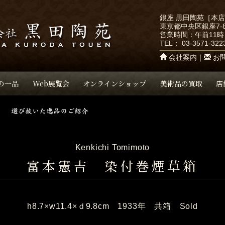
銀座 黒田陶苑［本
東京都中央区銀座7-8
営業時間：午前11時
TEL：
03-3571-322
会社案内
｜
お
の一品
Web展覧会
オンラインショップ
美術品の買取
店
Kenkichi Tomimoto
富本憲吉 染付巻煙草箱
h8.7×w11.4×ｄ9.8cm 1933年 共箱 Sold