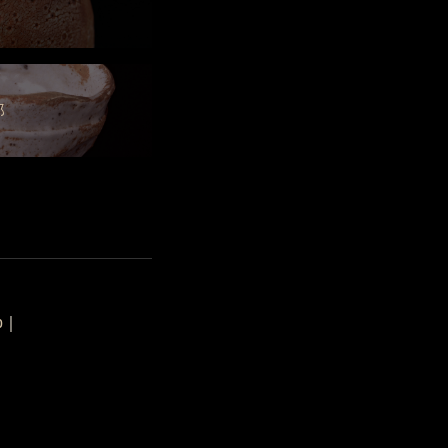
郎
p
｜