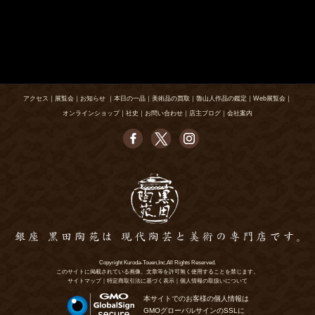
アクセス
｜
展覧会
｜
お知らせ
｜
本日の一品
｜
美術品の買取
｜
魯山人作品の鑑定
｜
Web展覧会
｜
オンラインショップ
｜
社史
｜
お問い合わせ
｜
店主ブログ
｜
会社案内
Copyright Kuroda-Touen,Inc.All Rights Reserved.
このサイトに掲載されている画像、文章等を許可無く使用することを禁じます。
サイトマップ
｜
特定商取引法に基づく表示
｜
個人情報の取扱いについて
本サイトでのお客様の個人情報は
GMOグローバルサインのSSLに