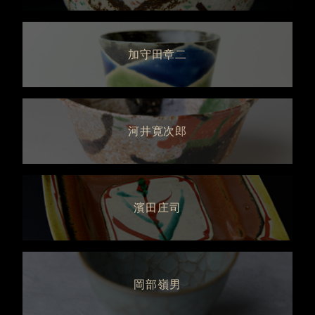
加守田章二
河井寛次郎
濱田庄司
岡部嶺男