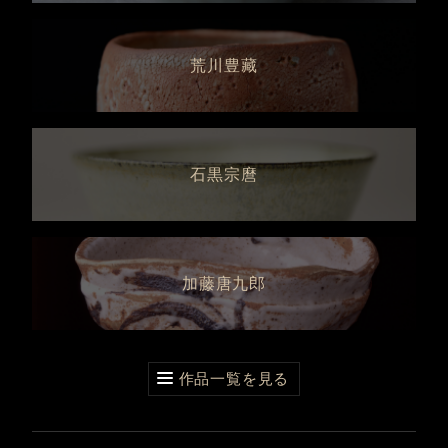
荒川豊藏
石黒宗麿
加藤唐九郎
作品一覧を見る