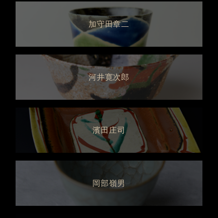
加守田章二
河井寛次郎
濱田庄司
岡部嶺男