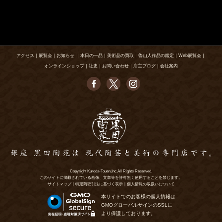
アクセス
｜
展覧会
｜
お知らせ
｜
本日の一品
｜
美術品の買取
｜
魯山人作品の鑑定
｜
Web展覧会
｜
オンラインショップ
｜
社史
｜
お問い合わせ
｜
店主ブログ
｜
会社案内
Copyright Kuroda-Touen,Inc.All Rights Reserved.
このサイトに掲載されている画像、文章等を許可無く使用することを禁じます。
サイトマップ
｜
特定商取引法に基づく表示
｜
個人情報の取扱いについて
本サイトでのお客様の個人情報は
GMOグローバルサインのSSLに
より保護しております。