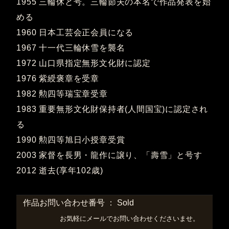
1955 三輪休と号。三輪節夫の本名で作品発表を始
める
1960 日本工芸会正会員になる
1967 十一代三輪休雪を襲名
1972 山口県指定無形文化財に認定
1976 紫綬褒章を受章
1982 勲四等瑞宝章受章
1983 重要無形文化財保持者(人間国宝)に認定され
る
1990 勲四等旭日小授章受賞
2003 家督を長男・龍作に譲り、「壽雪」と号す
2012 逝去(享年102歳)
作品お問い合わせ番号 ： Sold
お気軽にメールでお問い合わせくださいませ。