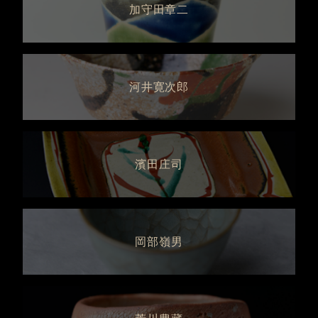
加守田章二
河井寛次郎
濱田庄司
岡部嶺男