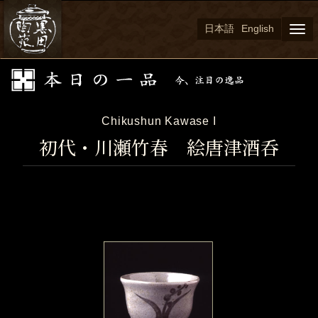
日本語
English
Togg
navi
Chikushun Kawase I
初代・川瀬竹春 絵唐津酒呑