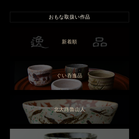
おもな取扱い作品
新着順
ぐい呑逸品
北大路魯山人