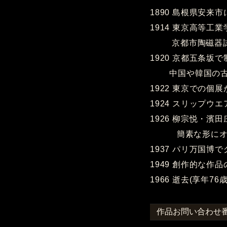
1890 島根県安来
1914 東京高等工
京都市陶磁器試
1920 京都五条坂
中国や韓国の古陶
1922 東京での個
1924 スリップウ
1926 柳宗悦・濱
簡素な形にオリ
1937 パリ万国博
1949 創作的な作
1966 逝去(享年76歳
作品お問い合わせ番号