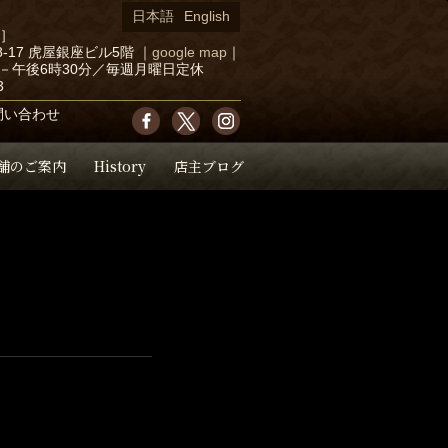
日本語
English
店］
-17 虎屋銀座ビル5階
｜
google map
｜
－午後6時30分／毎週月曜日定休
3
問い合わせ
舗のご案内
History
店主ブログ