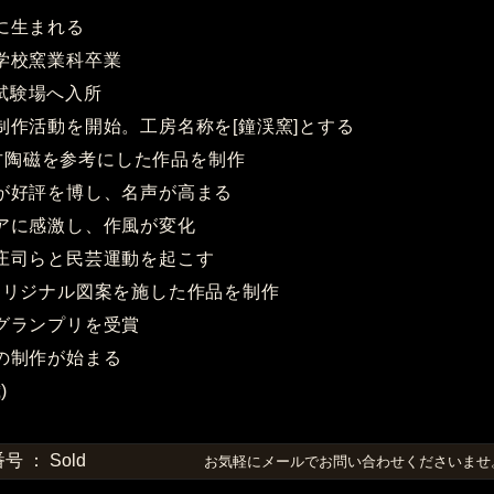
市に生まれる
業学校窯業科卒業
験場へ入所
で制作活動を開始。工房名称を[鐘渓窯]とする
磁を参考にした作品を制作
展が好評を博し、名声が高まる
エアに感激し、作風が変化
田庄司らと民芸運動を起こす
ジナル図案を施した作品を制作
でグランプリを受賞
品の制作が始まる
)
 ： Sold
お気軽にメールでお問い合わせくださいま