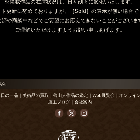
※掲載作品の在庫状況は、日々刻々に変化いたします。
イト更新に努めておりますが、［Sold］の表示が無い場合で
約済や商談中などでご要望にお応えできないことがございま
ご理解いただけますようお願い申しあげます。
渓窯]
本日の一品
｜
美術品の買取
｜
魯山人作品の鑑定
｜
Web展覧会
｜
オンライ
店主ブログ
｜
会社案内