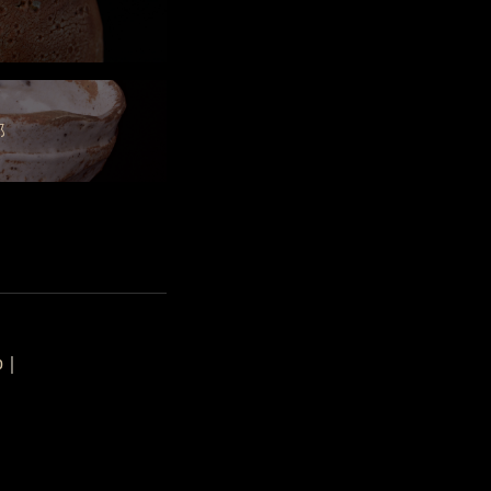
郎
p
｜