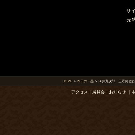
サ
売
HOME
>
本日の一品
>
河井寛次郎 三彩筒 [鐘
アクセス
｜
展覧会
｜
お知らせ
｜