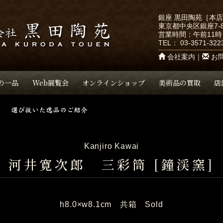
銀座 黒田陶苑［本
東京都中央区銀座7-8
営業時間：午前11時
TEL：
03-3571-322
会社案内
｜
お
の一品
Web展覧会
オンラインショップ
美術品の買取
店
Kanjiro Kawai
河井寛次郎 三彩筒 [鐘渓窯]
h8.0×w8.1cm 共箱 Sold