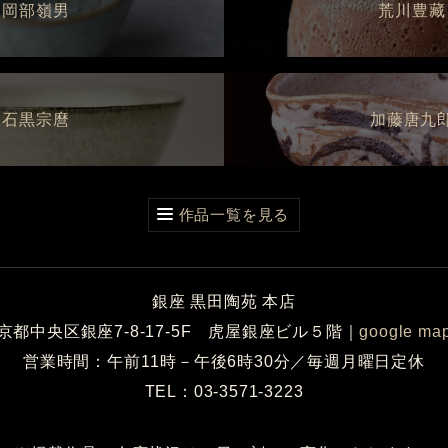
岡部嶺男
荒川豊藏
石黒宗麿
加藤唐九
作品一覧を見る
銀座 黒田陶苑 本店
京都中央区銀座7-8-17-5F 虎屋銀座ビル５階
｜
google ma
営業時間：午前11時－午後6時30分／毎週月曜日定休
TEL：03-3571-3223