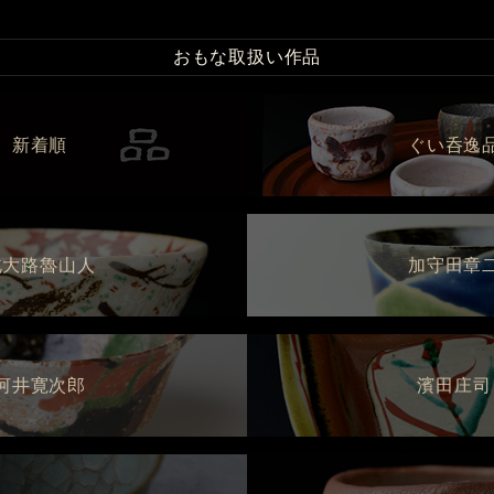
おもな取扱い作品
新着順
ぐい呑逸
北大路魯山人
加守田章
河井寛次郎
濱田庄司