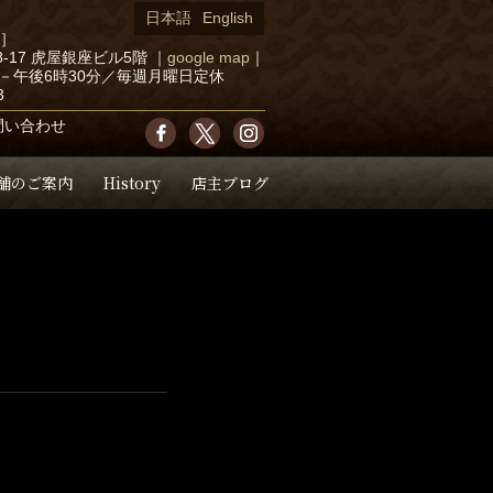
日本語
English
店］
-17 虎屋銀座ビル5階
｜
google map
｜
－午後6時30分／毎週月曜日定休
3
問い合わせ
舗のご案内
History
店主ブログ