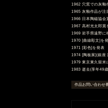
1962 穴窯での灰
1965 灰釉作品が
1966 日本陶磁協
1967 高村光太郎
1969 岩手県遠
1970 [曲線彫文]を
1971 [彩色]を発表
1974 [陶板展](
1979 東京東久留
1983 逝去(享年49歳
作品お問い合わせ番号