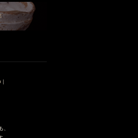
郎
p
｜
も、
す。