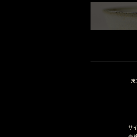
東
サ
売