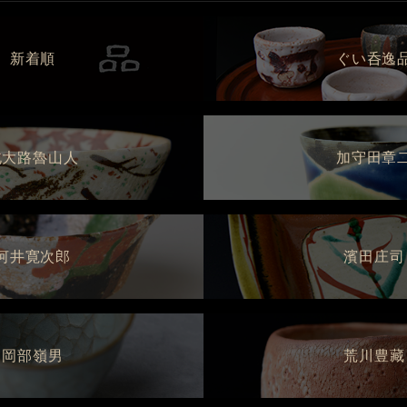
新着順
ぐい呑逸
北大路魯山人
加守田章
河井寛次郎
濱田庄司
岡部嶺男
荒川豊藏