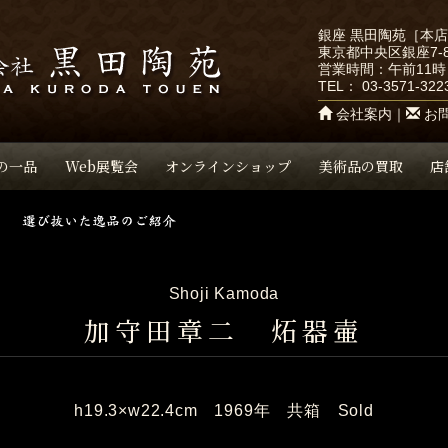
銀座 黒田陶苑［本
東京都中央区銀座7-8
営業時間：午前11時
TEL：
03-3571-322
会社案内
｜
お
の一品
Web展覧会
オンラインショップ
美術品の買取
店
Shoji Kamoda
加守田章二 炻器壷
h19.3×w22.4cm 1969年 共箱 Sold