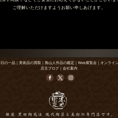
ご理解いただけますようお願い申しあげます。
本日の一品
｜
美術品の買取
｜
魯山人作品の鑑定
｜
Web展覧会
｜
オンライ
店主ブログ
｜
会社案内