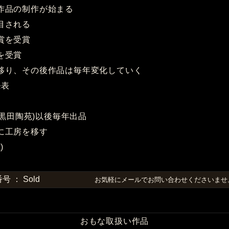
釉作品の制作が始まる
注目される
会賞を受賞
賞を受賞
野に移り、その後作品は毎年変化していく
発表
銀座 黒田陶苑)以後毎年出品
米に工房を移す
)
 ： Sold
お気軽にメールでお問い合わせくださいま
おもな取扱い作品