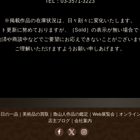
TEL：03-3571-3223
※掲載作品の在庫状況は、日々刻々に変化いたします。
イト更新に努めておりますが、［Sold］の表示が無い場合で
約済や商談中などでご要望にお応えできないことがございま
ご理解いただけますようお願い申しあげます。
本日の一品
｜
美術品の買取
｜
魯山人作品の鑑定
｜
Web展覧会
｜
オンライ
店主ブログ
｜
会社案内