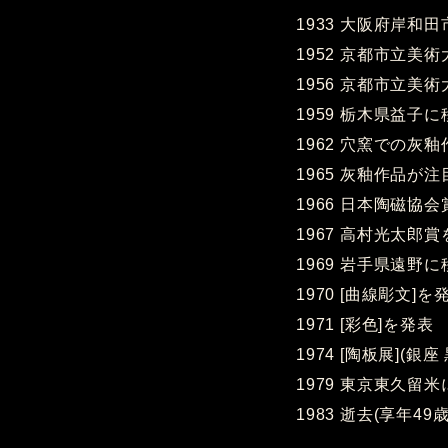
1933 大阪府岸和
1952 京都市立美
1956 京都市立
1959 栃木県益子
1962 穴窯での灰
1965 灰釉作品が
1966 日本陶磁協
1967 高村光太郎
1969 岩手県遠
1970 [曲線彫文]を
1971 [彩色]を発表
1974 [陶板展](
1979 東京東久留
1983 逝去(享年49歳