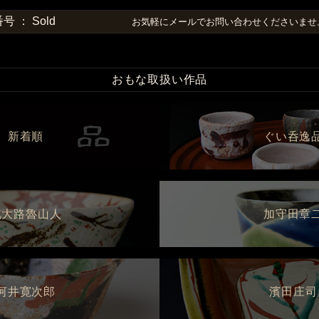
 ： Sold
お気軽にメールでお問い合わせくださいま
おもな取扱い作品
新着順
ぐい呑逸
北大路魯山人
加守田章
河井寛次郎
濱田庄司