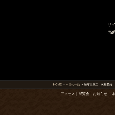
サ
売
HOME
>
本日の一品
>
加守田章二 灰釉花瓶
アクセス
｜
展覧会
｜
お知らせ
｜