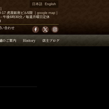
日本語
English
店］
-17 虎屋銀座ビル5階
｜
google map
｜
－午後6時30分／毎週月曜日定休
3
問い合わせ
舗のご案内
History
店主ブログ