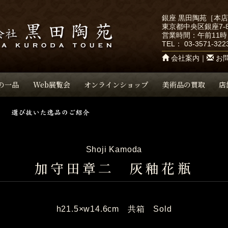
銀座 黒田陶苑［本
東京都中央区銀座7-8
営業時間：午前11時
TEL：
03-3571-322
会社案内
｜
お
の一品
Web展覧会
オンラインショップ
美術品の買取
店
Shoji Kamoda
加守田章二 灰釉花瓶
h21.5×w14.6cm 共箱 Sold