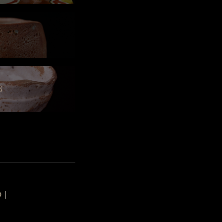
郎
p
｜