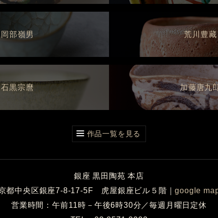
岡部嶺男
荒川豊藏
石黒宗麿
加藤唐九
作品一覧を見る
銀座 黒田陶苑 本店
京都中央区銀座7-8-17-5F 虎屋銀座ビル５階
｜
google ma
営業時間：午前11時－午後6時30分／毎週月曜日定休