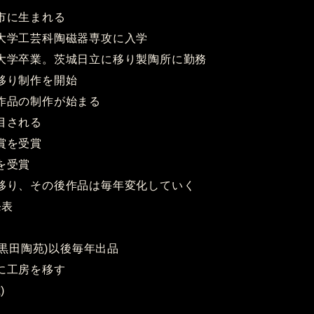
田市に生まれる
術大学工芸科陶磁器専攻に入学
美術大学卒業。茨城日立に移り製陶所に勤務
に移り制作を開始
釉作品の制作が始まる
注目される
会賞を受賞
賞を受賞
野に移り、その後作品は毎年変化していく
発表
銀座 黒田陶苑)以後毎年出品
米に工房を移す
)