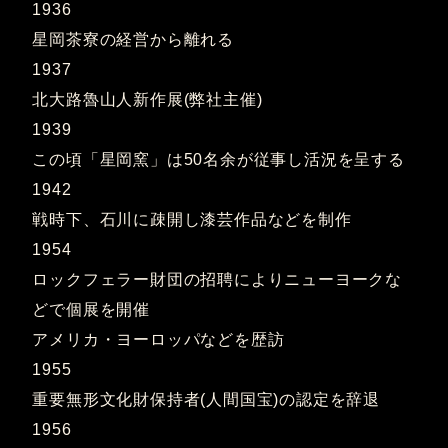
1936
星岡茶寮の経営から離れる
1937
北大路魯山人新作展(弊社主催)
1939
この頃「星岡窯」は50名余が従事し活況を呈する
1942
戦時下、石川に疎開し漆芸作品などを制作
1954
ロックフェラー財団の招聘によりニューヨークな
どで個展を開催
アメリカ・ヨーロッパなどを歴訪
1955
重要無形文化財保持者(人間国宝)の認定を辞退
1956