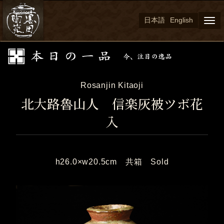
日本語
English
Togg
navi
Rosanjin Kitaoji
北大路魯山人 信楽灰被ツボ花
入
h26.0×w20.5cm 共箱 Sold