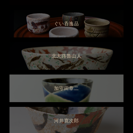
ぐい呑逸品
北大路魯山人
加守田章二
河井寛次郎