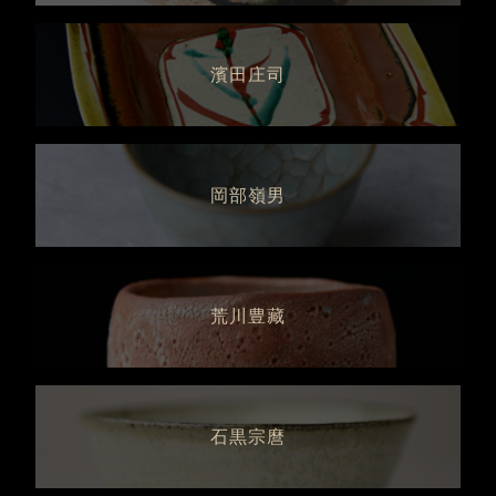
濱田庄司
岡部嶺男
荒川豊藏
石黒宗麿