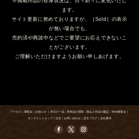
※掲載作品の在庫状況は、日々刻々に変化いたし
ます。
サイト更新に努めておりますが、［Sold］の表示
が無い場合でも、
売約済や商談中などでご要望にお応えできないこ
とがございます。
ご理解いただけますようお願い申しあげます。
アクセス
｜
展覧会
｜
お知らせ
｜
本日の一品
｜
美術品の買取
｜
魯山人作品の鑑定
｜
Web展覧会
｜
オンラインショップ
｜
社史
｜
お問い合わせ
｜
店主ブログ
｜
会社案内