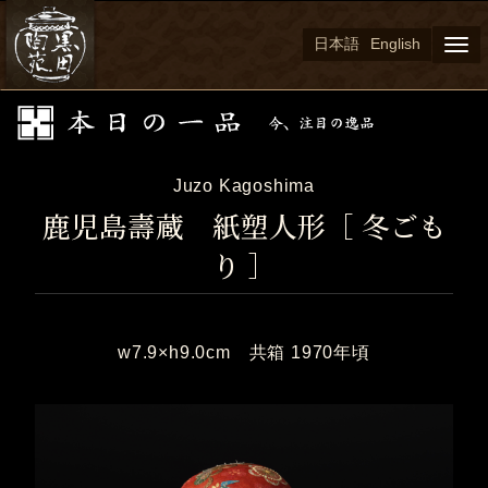
日本語
English
Togg
navi
Juzo Kagoshima
鹿児島壽蔵 紙塑人形［ 冬ごも
り ］
w7.9×h9.0cm 共箱 1970年頃