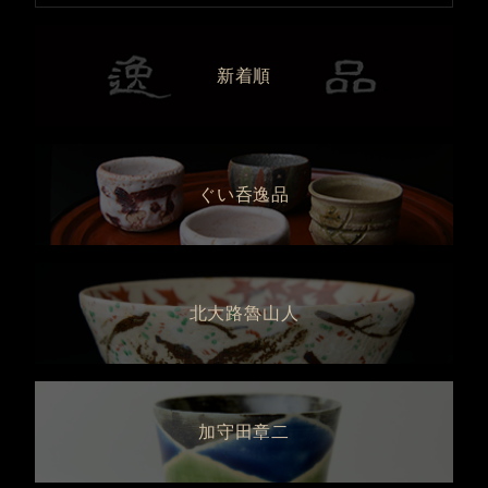
新着順
ぐい呑逸品
北大路魯山人
加守田章二