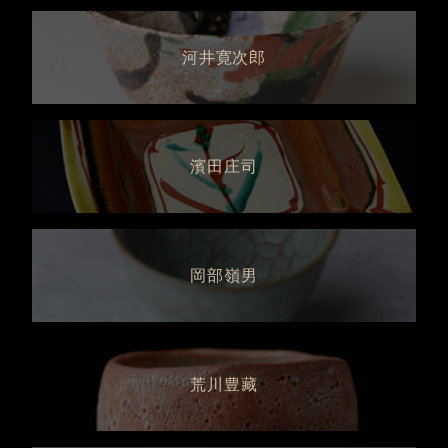
河井寛次郎
濱田庄司
岡部嶺男
荒川豊藏