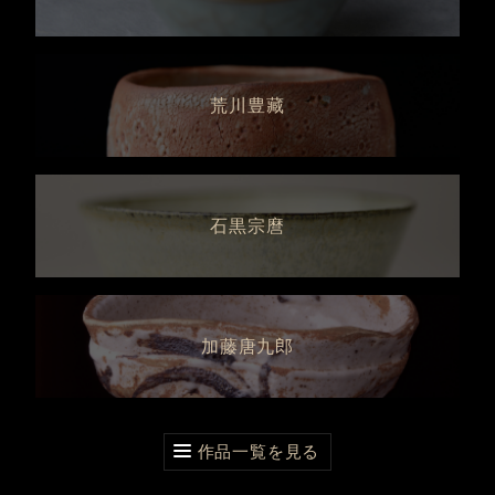
荒川豊藏
石黒宗麿
加藤唐九郎
作品一覧を見る