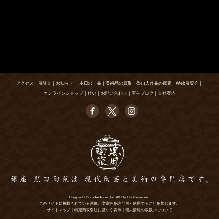
アクセス
｜
展覧会
｜
お知らせ
｜
本日の一品
｜
美術品の買取
｜
魯山人作品の鑑定
｜
Web展覧会
｜
オンラインショップ
｜
社史
｜
お問い合わせ
｜
店主ブログ
｜
会社案内
Copyright Kuroda-Touen,Inc.All Rights Reserved.
このサイトに掲載されている画像、文章等を許可無く使用することを禁じます。
サイトマップ
｜
特定商取引法に基づく表示
｜
個人情報の取扱いについて