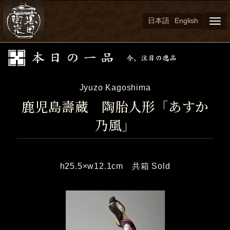
日本語
English
Togg
navi
Jyuzo Kagoshima
鹿児島壽蔵 陶胎人形「あすか
乃風」
h25.5×w12.1cm 共箱 Sold