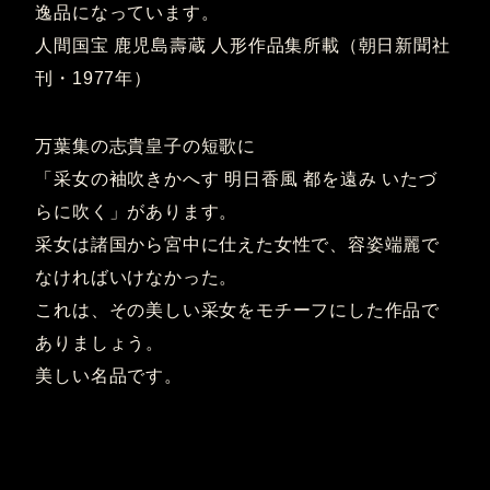
逸品になっています。
人間国宝 鹿児島壽蔵 人形作品集所載（朝日新聞社
刊・1977年）
万葉集の志貴皇子の短歌に
「采女の袖吹きかへす 明日香風 都を遠み いたづ
らに吹く」があります。
采女は諸国から宮中に仕えた女性で、容姿端麗で
なければいけなかった。
これは、その美しい采女をモチーフにした作品で
ありましょう。
美しい名品です。