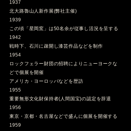
1937
北大路魯山人新作展(弊社主催)
1939
この頃「星岡窯」は50名余が従事し活況を呈する
1942
戦時下、石川に疎開し漆芸作品などを制作
1954
ロックフェラー財団の招聘によりニューヨークな
どで個展を開催
アメリカ・ヨーロッパなどを歴訪
1955
重要無形文化財保持者(人間国宝)の認定を辞退
1956
東京・京都・名古屋などで盛んに個展を開催する
1959