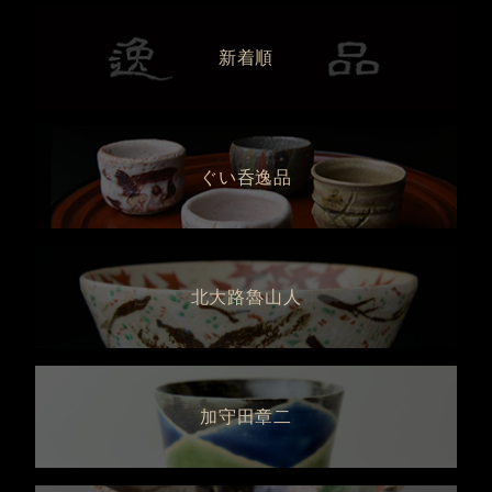
新着順
ぐい呑逸品
北大路魯山人
加守田章二