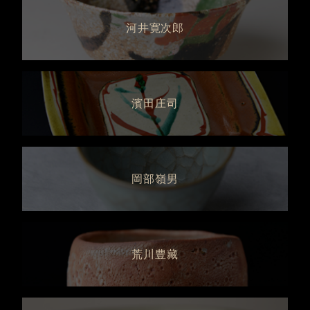
河井寛次郎
濱田庄司
岡部嶺男
荒川豊藏