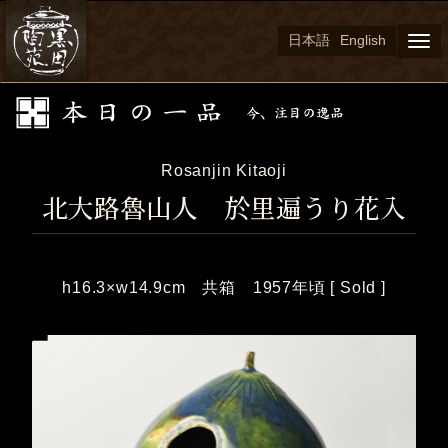
日本語
English
Togg
navi
Rosanjin Kitaoji
北大路魯山人 於里遍うり花入
h16.3×w14.9cm 共箱 1957年頃 [ Sold ]