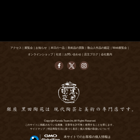
アクセス
｜
展覧会
｜
お知らせ
｜
本日の一品
｜
美術品の買取
｜
魯山人作品の鑑定
｜
Web展覧会
｜
オンラインショップ
｜
社史
｜
お問い合わせ
｜
店主ブログ
｜
会社案内
Copyright Kuroda-Touen,Inc.All Rights Reserved.
このサイトに掲載されている画像、文章等を許可無く使用することを禁じます。
サイトマップ
｜
特定商取引法に基づく表示
｜
個人情報の取扱いについて
本サイトでのお客様の個人情報は