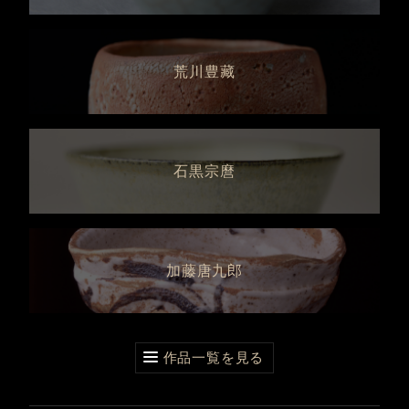
荒川豊藏
石黒宗麿
加藤唐九郎
作品一覧を見る