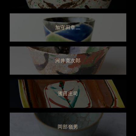
加守田章二
河井寛次郎
濱田庄司
岡部嶺男