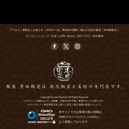
アクセス
｜
展覧会
｜
お知らせ
｜
本日の一品
｜
美術品の買取
｜
魯山人作品の鑑定
｜
Web展覧会
｜
オンラインショップ
｜
社史
｜
お問い合わせ
｜
店主ブログ
｜
会社案内
Copyright Kuroda-Touen,Inc.All Rights Reserved.
このサイトに掲載されている画像、文章等を許可無く使用することを禁じます。
サイトマップ
｜
特定商取引法に基づく表示
｜
個人情報の取扱いについて
本サイトでのお客様の個人情報は
GMOグローバルサインのSSLに
より保護しております。