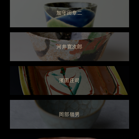
加守田章二
河井寛次郎
濱田庄司
岡部嶺男