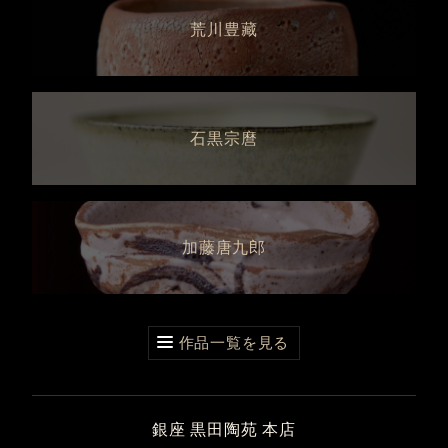
荒川豊藏
石黒宗麿
加藤唐九郎
作品一覧を見る
銀座 黒田陶苑 本店