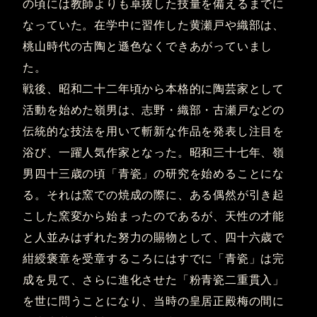
の頃には教師よりも卓抜した技量を備えるまでに
なっていた。在学中に習作した黄瀬戸や織部は、
桃山時代の古陶と遜色なくできあがっていまし
た。
戦後、昭和二十二年頃から本格的に陶芸家として
活動を始めた嶺男は、志野・織部・古瀬戸などの
伝統的な技法を用いて斬新な作品を発表し注目を
浴び、一躍人気作家となった。昭和三十七年、嶺
男四十三歳の頃「青瓷」の研究を始めることにな
る。それは窯での焼成の際に、ある偶然が引き起
こした窯変から始まったのであるが、天性の才能
と人並みはずれた努力の賜物として、四十六歳で
紺綬褒章を受章するころにはすでに「青瓷」は完
成を見て、さらに進化させた「粉青瓷二重貫入」
を世に問うことになり、当時の皇居正殿梅の間に