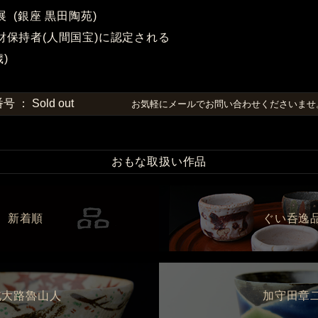
展 (銀座 黒田陶苑)
化財保持者(人間国宝)に認定される
歳)
 Sold out
お気軽にメールでお問い合わせくださいま
おもな取扱い作品
新着順
ぐい呑逸
北大路魯山人
加守田章