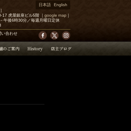
日本語
English
店］
-17 虎屋銀座ビル5階
｜
google map
｜
－午後6時30分／毎週月曜日定休
3
問い合わせ
舗のご案内
History
店主ブログ