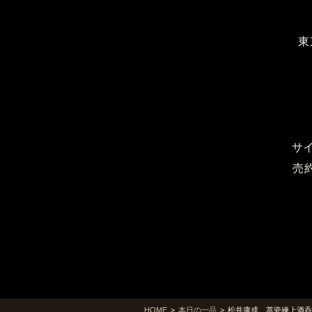
東
サ
売
HOME
>
本日の一品
>
松井康成 萃瓷練上酒呑