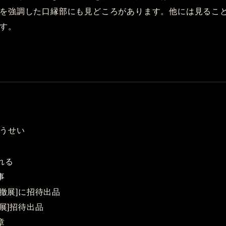
を強調した口縁部にも見どころがあります。他には見るこ
す。
うせい
れる
事
鳥撤展]に招待出品
選展]招待出品
章