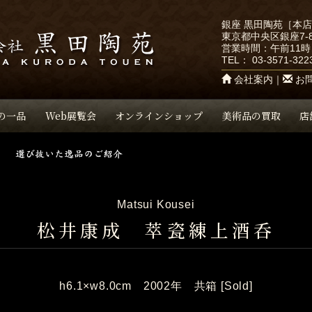
銀座 黒田陶苑［本
東京都中央区銀座7-8
営業時間：午前11時
TEL：
03-3571-322
会社案内
｜
お
の一品
Web展覧会
オンラインショップ
美術品の買取
店
Matsui Kousei
松井康成 萃瓷練上酒呑
h6.1×w8.0cm 2002年 共箱 [Sold]