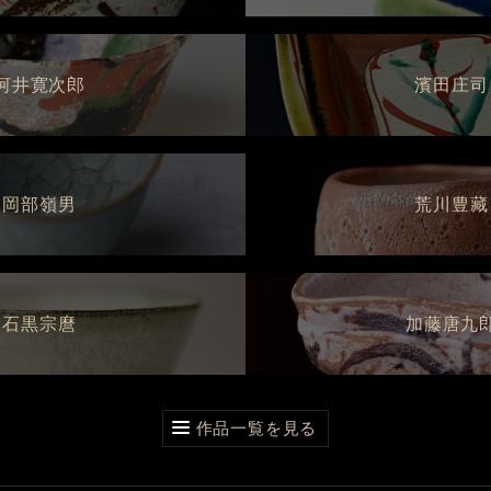
河井寛次郎
濱田庄司
岡部嶺男
荒川豊藏
石黒宗麿
加藤唐九
作品一覧を見る