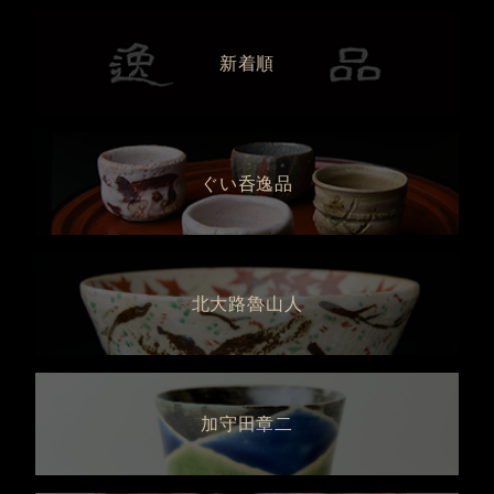
新着順
ぐい呑逸品
北大路魯山人
加守田章二