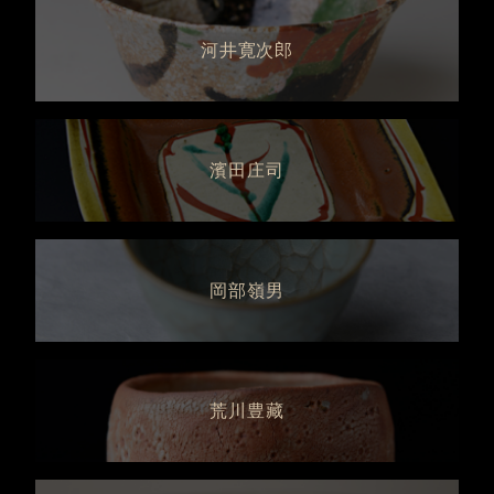
河井寛次郎
濱田庄司
岡部嶺男
荒川豊藏