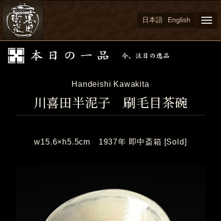
日本語
English
Togg
navi
Handeishi Kawakita
川喜田半泥子 刷毛目茶碗
w15.6×h5.5cm 1937年 即中斎箱 [Sold]