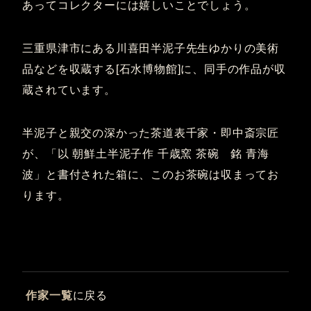
あってコレクターには嬉しいことでしょう。
三重県津市にある川喜田半泥子先生ゆかりの美術
品などを収蔵する[石水博物館]に、同手の作品が収
蔵されています。
半泥子と親交の深かった茶道表千家・即中斎宗匠
が、「以 朝鮮土半泥子作 千歳窯 茶碗 銘 青海
波」と書付された箱に、このお茶碗は収まってお
ります。
作家一覧
に戻る