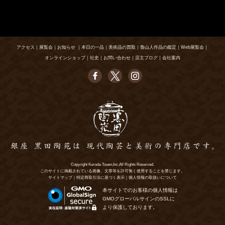
アクセス
｜
展覧会
｜
お知らせ
｜
本日の一品
｜
美術品の買取
｜
魯山人作品の鑑定
｜
Web展覧会
｜
オンラインショップ
｜
社史
｜
お問い合わせ
｜
店主ブログ
｜
会社案内
Copyright Kuroda-Touen,Inc.All Rights Reserved.
このサイトに掲載されている画像、文章等を許可無く使用することを禁じます。
サイトマップ
｜
特定商取引法に基づく表示
｜
個人情報の取扱いについて
本サイトでのお客様の個人情報は
GMOグローバルサインのSSLに
より保護しております。