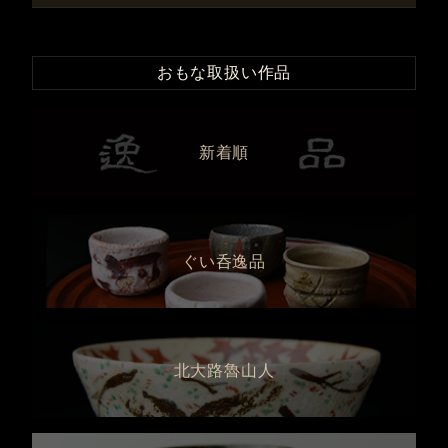
おもな取扱い作品
新着順
ぐい呑逸品
北大路魯山人