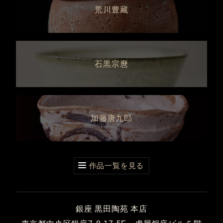
荒川豊藏
石黒宗麿
加藤唐九郎
作品一覧を見る
銀座 黒田陶苑 本店