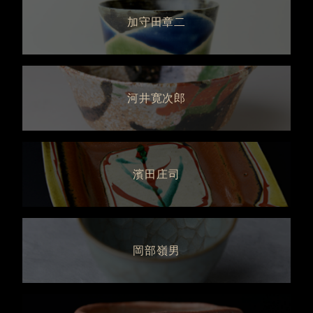
加守田章二
河井寛次郎
濱田庄司
岡部嶺男