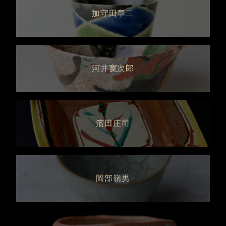
加守田章二
河井寛次郎
濱田庄司
岡部嶺男