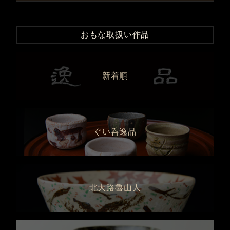
おもな取扱い作品
新着順
ぐい呑逸品
北大路魯山人