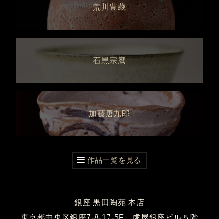
荒川豊藏
石黒宗麿
加藤唐九郎
作品一覧を見る
銀座 黒田陶苑 本店
東京都中央区銀座7-8-17-5F 虎屋銀座ビル５階