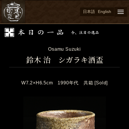
日本語
English
Togg
navi
Osamu Suzuki
鈴木 治 シガラキ酒盃
W7.2×H6.5cm 1990年代 共箱 [Sold]